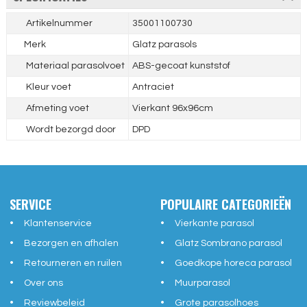
Artikelnummer
35001100730
Merk
Glatz parasols
Materiaal parasolvoet
ABS-gecoat kunststof
Kleur voet
Antraciet
Afmeting voet
Vierkant 96x96cm
Wordt bezorgd door
DPD
SERVICE
POPULAIRE CATEGORIEËN
Klantenservice
Vierkante parasol
Bezorgen en afhalen
Glatz Sombrano parasol
Retourneren en ruilen
Goedkope horeca parasol
Over ons
Muurparasol
Reviewbeleid
Grote parasolhoes