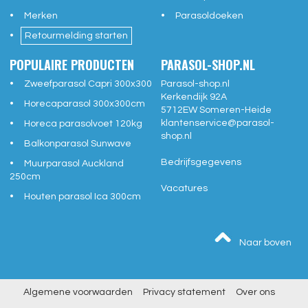
Merken
Parasoldoeken
Retourmelding starten
POPULAIRE PRODUCTEN
PARASOL-SHOP.NL
Zweefparasol Capri 300x300
Parasol-shop.nl
Kerkendijk 92A
Horecaparasol 300x300cm
5712EW
Someren-Heide
klantenservice@
parasol-
Horeca parasolvoet 120kg
shop.nl
Balkonparasol Sunwave
Bedrijfsgegevens
Muurparasol Auckland
250cm
Vacatures
Houten parasol Ica 300cm
Naar boven
Algemene voorwaarden
Privacy statement
Over ons