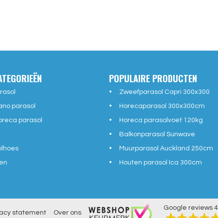
ATEGORIEËN
POPULAIRE PRODUCTEN
rasol
Zweefparasol Capri 300x300
ano parasol
Horecaparasol 300x300cm
reca parasol
Horeca parasolvoet 120kg
Balkonparasol Sunwave
olhoes
Muurparasol Auckland 250cm
en
Houten parasol Ica 300cm
Google reviews
4
vacy statement
Over ons