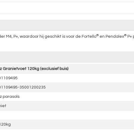
®
®
M4, P+, waardoor hij geschikt is voor de Fortello
en Pendalex
P+ 
z Granietvoet 120kg (exclusief buis)
01109495
01109495-35001200235
z parasols
iet
120kg