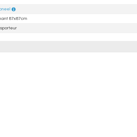
oneel
rkant 87x87cm
sporteur