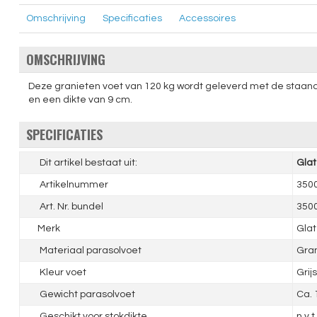
Omschrijving
Specificaties
Accessoires
OMSCHRIJVING
Deze granieten voet van 120 kg wordt geleverd met de staander 
en een dikte van 9 cm.
SPECIFICATIES
Dit artikel bestaat uit:
Glat
Artikelnummer
350
Art. Nr. bundel
350
Merk
Glat
Materiaal parasolvoet
Gran
Kleur voet
Grijs
Gewicht parasolvoet
Ca. 
Geschikt voor stokdikte
n.v.t