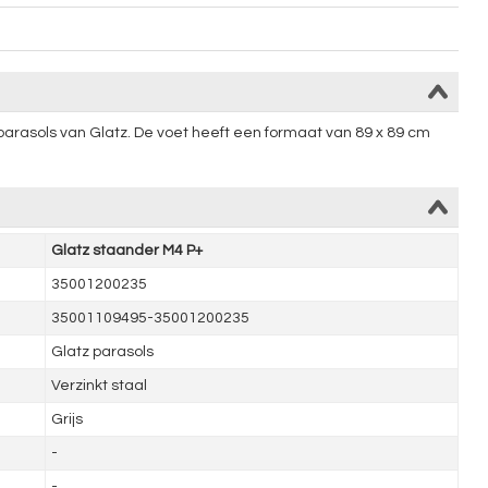
parasols van Glatz. De voet heeft een formaat van 89 x 89 cm
Glatz staander M4 P+
35001200235
35001109495-35001200235
Glatz parasols
Verzinkt staal
Grijs
-
-