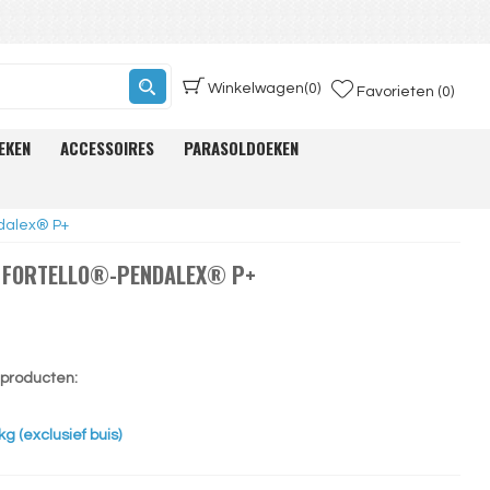
Winkelwagen
(0)
Favorieten (0)
EKEN
ACCESSOIRES
PARASOLDOEKEN
dalex® P+
G FORTELLO®-PENDALEX® P+
e producten:
g (exclusief buis)