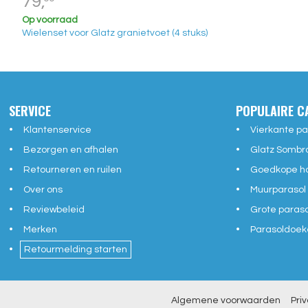
79,
Op voorraad
Wielenset voor Glatz granietvoet (4 stuks)
SERVICE
POPULAIRE C
Klantenservice
Vierkante pa
Bezorgen en afhalen
Glatz Sombr
Retourneren en ruilen
Goedkope ho
Over ons
Muurparasol
Reviewbeleid
Grote paras
Merken
Parasoldoek
Retourmelding starten
Algemene voorwaarden
Pri