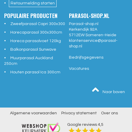
Retourmelding starten
POPULAIRE PRODUCTEN
PARASOL-SHOP.NL
Zweefparasol Capri 300x300
Parasol-shop.nl
Kerkendijk 92A
Horecaparasol 300x300cm
5712EW
Someren-Heide
klantenservice@
parasol-
Horeca parasolvoet 120kg
shop.nl
Balkonparasol Sunwave
Bedrijfsgegevens
Muurparasol Auckland
250cm
Vacatures
Houten parasol Ica 300cm
Naar boven
Algemene voorwaarden
Privacy statement
Over ons
Google reviews
4,5