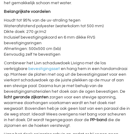
het gemakkelijk schoon met water.
Belangrijkste voordelen
Houdt tot 95% van de uv-straling tegen
Waterafstotend polyester (waterkolom tot 500 mm)
Dikte doek: 270 gr/m2
Inclusief bevestigingskoord en 6 mm dikke RVS
bevestigingsringen
Afmetingen: 500x500 cm (lxb)
Eenvoudig zelf te bevestigen
Combineer het Livn schaduwdoek Livigno met de los
verkrijgbare
bevestigingsset
en hang hem in een handomdraai
op. Monteer de platen met oog uit de bevestigingsset voor een
vierkant schaduwdoek op de juiste plekken op de muur of aan
een stevige paal. Daarna kun je met behulp van de
bevestigingsmaterialen het doek aan de ogen bevestigen. De
licht geronde zijkanten
zorgen voor een stevige spanning,
waarmee doorhangen voorkomen wordt en het doek niet
wegwaait. Bovendien heb je ook geen last van een parasol die in
de weg staat. Ideaal! Wees overigens niet bang voor scheuren
in het doek. Dit wordt tegengegaan door de
PP-band
die de
zijzomen en de hoeken verstevigt.