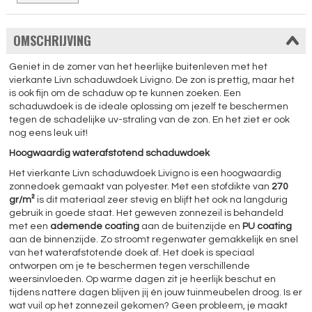
OMSCHRIJVING
Geniet in de zomer van het heerlijke buitenleven met het
vierkante Livn schaduwdoek Livigno. De zon is prettig, maar het
is ook fijn om de schaduw op te kunnen zoeken. Een
schaduwdoek is de ideale oplossing om jezelf te beschermen
tegen de schadelijke uv-straling van de zon. En het ziet er ook
nog eens leuk uit!
Hoogwaardig waterafstotend schaduwdoek
Het vierkante Livn schaduwdoek Livigno is een hoogwaardig
zonnedoek gemaakt van polyester. Met een stofdikte van
270
gr/m²
is dit materiaal zeer stevig en blijft het ook na langdurig
gebruik in goede staat. Het geweven zonnezeil is behandeld
met een
ademende coating
aan de buitenzijde en
PU coating
aan de binnenzijde. Zo stroomt regenwater gemakkelijk en snel
van het waterafstotende doek af. Het doek is speciaal
ontworpen om je te beschermen tegen verschillende
weersinvloeden. Op warme dagen zit je heerlijk beschut en
tijdens nattere dagen blijven jij én jouw tuinmeubelen droog. Is er
wat vuil op het zonnezeil gekomen? Geen probleem, je maakt