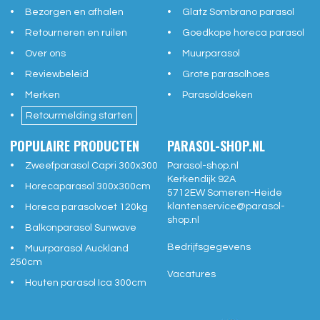
Bezorgen en afhalen
Glatz Sombrano parasol
Retourneren en ruilen
Goedkope horeca parasol
Over ons
Muurparasol
Reviewbeleid
Grote parasolhoes
Merken
Parasoldoeken
Retourmelding starten
POPULAIRE PRODUCTEN
PARASOL-SHOP.NL
Zweefparasol Capri 300x300
Parasol-shop.nl
Kerkendijk 92A
Horecaparasol 300x300cm
5712EW
Someren-Heide
klantenservice@
parasol-
Horeca parasolvoet 120kg
shop.nl
Balkonparasol Sunwave
Bedrijfsgegevens
Muurparasol Auckland
250cm
Vacatures
Houten parasol Ica 300cm