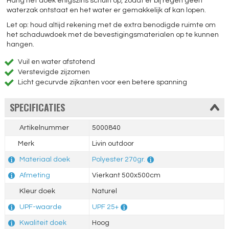
Hang het doek enigszins schuin op, zodat er bij regen geen
waterzak ontstaat en het water er gemakkelijk af kan lopen.
Let op: houd altijd rekening met de extra benodigde ruimte om
het schaduwdoek met de bevestigingsmaterialen op te kunnen
hangen.
Vuil en water afstotend
Verstevigde zijzomen
Licht gecurvde zijkanten voor een betere spanning
SPECIFICATIES
Artikelnummer
5000840
Merk
Livin outdoor
Materiaal doek
Polyester 270gr.
Afmeting
Vierkant 500x500cm
Kleur doek
Naturel
UPF-waarde
UPF 25+
Kwaliteit doek
Hoog