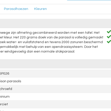
Parasolhoezen
Kleuren
anwege zijn afmeting gecombineerd worden met een tafel. Het
et kleur. Het 220 grams doek van de parasol is volledig gemaakt
 doek water- en vuilafstotend en tevens 2000 zonuren beschermd
 gemakkelijk met behulp van een opendraaisysteem. Door het
er windgevoelig dan een normale stokparasol.
5P026
son parasols
chroefd
minium
rciet