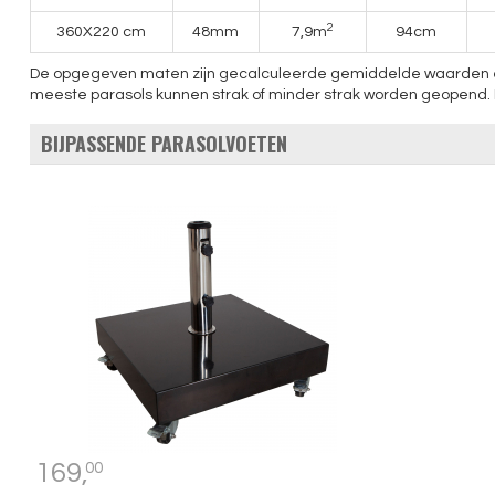
2
360X220 cm
48mm
7,9m
94cm
De opgegeven maten zijn gecalculeerde gemiddelde waarden en ku
meeste parasols kunnen strak of minder strak worden geopend. Hi
BIJPASSENDE PARASOLVOETEN
169,
00