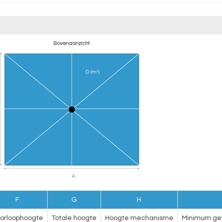
F
G
H
orloophoogte
Totale hoogte
Hoogte mechanisme
Minimum gew