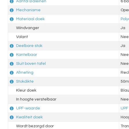
Aantal Baleinen
6 ba
Mechanisme
Ope
Materiaal doek
Poly
Windvanger
Ja
Volant
Nee
Deelbare stok
Ja
Kantelbaar
Nee
Sluit boven tafel
Nee
Afmeting
Rec
Stokdikte
50
Kleur doek
Bla
In hoogte verstelbaar
Nee
UPF-waarde
UPF
Kwaliteit doek
Hoo
Wordt bezorgd door
Tran