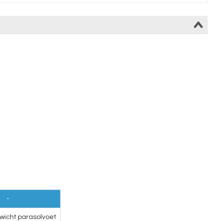
-
icht parasolvoet