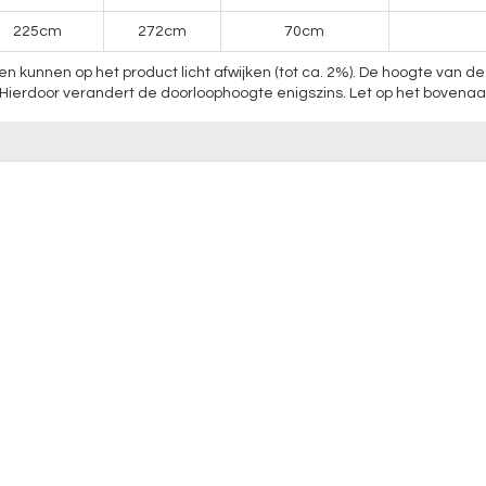
225cm
272cm
70cm
nnen op het product licht afwijken (tot ca. 2%). De hoogte van de p
erdoor verandert de doorloophoogte enigszins. Let op het bovenaanzi