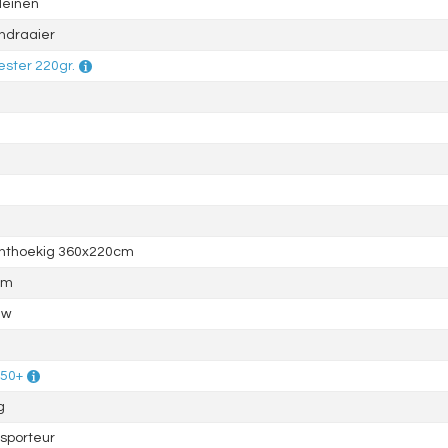
leinen
ndraaier
ester 220gr.
hthoekig 360x220cm
mm
uw
 50+
g
sporteur