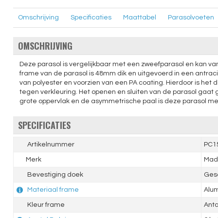
Omschrijving
Specificaties
Maattabel
Parasolvoeten
OMSCHRIJVING
Deze parasol is vergelijkbaar met een zweefparasol en kan v
frame van de parasol is 48mm dik en uitgevoerd in een antraci
van polyester en voorzien van een PA coating. Hierdoor is het
tegen verkleuring. Het openen en sluiten van de parasol gaat
grote oppervlak en de asymmetrische paal is deze parasol me
SPECIFICATIES
Artikelnummer
PC1
Merk
Madi
Bevestiging doek
Ges
Materiaal frame
Alu
Kleur frame
Anta