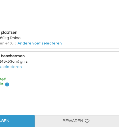
 plaatsen
 60kg Rhino
en +40,- )
Andere voet selecteren
e beschermen
248x53cm) grijs
 selecteren
 op)
is.
AGEN
BEWAREN