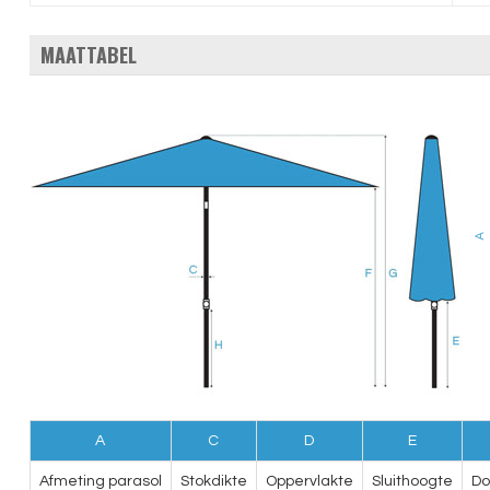
MAATTABEL
A
C
D
E
Afmeting parasol
Stokdikte
Oppervlakte
Sluithoogte
Do