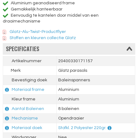
Aluminium geanodiseerd frame
Gemakkelijk hanteerbaar
Eenvoudig te kantelen door middel van een
draaimechanisme
Glatz-Alu-Twist-Productflyer
Stoffen en kleuren collectie Glatz
SPECIFICATIES
Artikelnummer
20400330171157
Merk
Glatz parasols
Bevestiging doek
Baleinspanners
Materiaal frame
Aluminium
Kleur frame
Aluminium
Aantal Baleinen
8 baleinen
Mechanisme
Opendraaier
Materiaal doek
Stofkl. 2 Polyester 220gr.
Windvanger
Nee