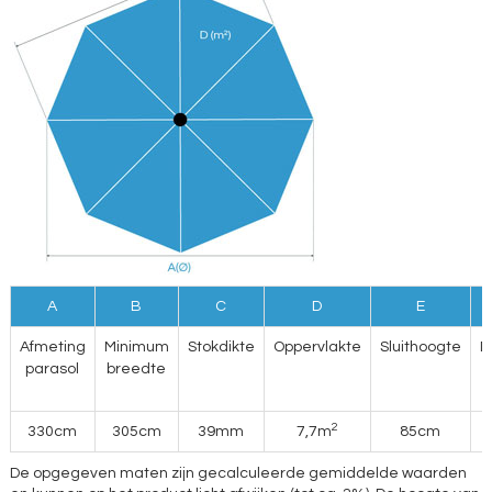
A
B
C
D
E
Afmeting
Minimum
Stokdikte
Oppervlakte
Sluithoogte
D
parasol
breedte
2
330cm
305cm
39mm
7,7m
85cm
De opgegeven maten zijn gecalculeerde gemiddelde waarden