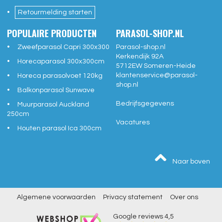
Retourmelding starten
POPULAIRE PRODUCTEN
PARASOL-SHOP.NL
Zweefparasol Capri 300x300
Parasol-shop.nl
Kerkendijk 92A
Horecaparasol 300x300cm
5712EW
Someren-Heide
klantenservice@
parasol-
Horeca parasolvoet 120kg
shop.nl
Balkonparasol Sunwave
Bedrijfsgegevens
Muurparasol Auckland
250cm
Vacatures
Houten parasol Ica 300cm
Naar boven
Algemene voorwaarden
Privacy statement
Over ons
Google reviews
4,5