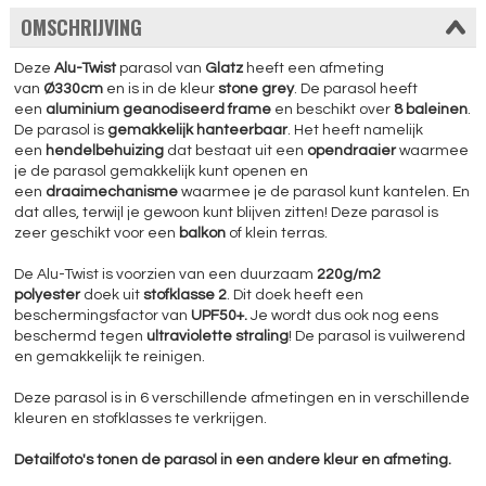
OMSCHRIJVING
Deze
Alu-Twist
parasol van
Glatz
heeft een afmeting
van
Ø330cm
en is in de kleur
stone grey
. De parasol heeft
een
aluminium geanodiseerd frame
en beschikt over
8 baleinen
.
De parasol is
gemakkelijk hanteerbaar
. Het heeft namelijk
een
hendelbehuizing
dat bestaat uit een
opendraaier
waarmee
je de parasol gemakkelijk kunt openen en
een
draaimechanisme
waarmee je de parasol kunt kantelen. En
dat alles, terwijl je gewoon kunt blijven zitten! Deze parasol is
zeer geschikt voor een
balkon
of klein terras.
De Alu-Twist is voorzien van een duurzaam
220g/m2
polyester
doek uit
stofklasse 2
. Dit doek heeft een
beschermingsfactor van
UPF50+.
Je wordt dus ook nog eens
beschermd tegen
ultraviolette straling
! De parasol is vuilwerend
en gemakkelijk te reinigen.
Deze parasol is in 6 verschillende afmetingen en in verschillende
kleuren en stofklasses te verkrijgen.
Detailfoto's tonen de parasol in een andere kleur en afmeting.