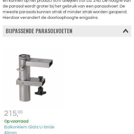
en kunnen op het product licht afwijken (tot ca. 2%). De hoogte van
de parasol wordt groter bij het gebruik van een parasolvoet. De
meeste parasols kunnen strak of minder strak worden geopend.
Hierdoor verandert de doorloophoogte enigszins.
BIJPASSENDE PARASOLVOETEN
215,
00
Op voorraad
Balkonklem Glatz U-bride
40mm