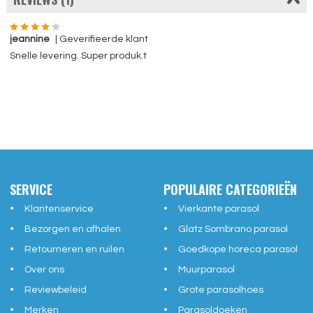
jeannine
| Geverifieerde klant
Snelle levering. Super produk.t
SERVICE
POPULAIRE CATEGORIEËN
Klantenservice
Vierkante parasol
Bezorgen en afhalen
Glatz Sombrano parasol
Retourneren en ruilen
Goedkope horeca parasol
Over ons
Muurparasol
Reviewbeleid
Grote parasolhoes
Merken
Parasoldoeken