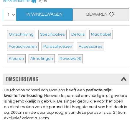
Verzendkosten
:
5,
95
IN WINKELWAGEN
BEWAREN
Omschrijving
Specificaties
Details
Maattabel
Parasolvoeten
Parasolhoezen
Accessoires
Kleuren
Afmetingen
Reviews (4)
OMSCHRIJVING
De Rhodos parasol van Madison heeft een
perfecte prijs-
kwaliteit verhouding
. Hoewel de parasol eenvoudig is uitgevoerd
is hij gemakkelijk in gebruik. De slinger gebruik je voor het open
en dicht maken van de parasol.Het hoogste punt van het doek is
ca. 260cm en de doorloophoogte van deze parasol is ca. 215cm
exclusief volant á 15cm.