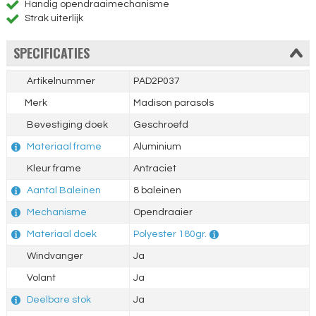
Handig opendraaimechanisme
Strak uiterlijk
SPECIFICATIES
Artikelnummer
PAD2P037
Merk
Madison parasols
Bevestiging doek
Geschroefd
Materiaal frame
Aluminium
Kleur frame
Antraciet
Aantal Baleinen
8 baleinen
Mechanisme
Opendraaier
Materiaal doek
Polyester 180gr.
Windvanger
Ja
Volant
Ja
Deelbare stok
Ja