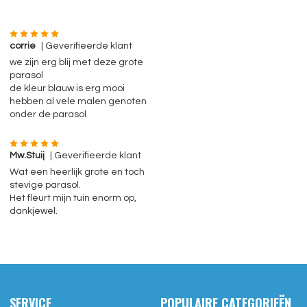
corrie
| Geverifieerde klant
we zijn erg blij met deze grote
parasol
de kleur blauw is erg mooi
hebben al vele malen genoten
onder de parasol
Mw.Stuij
| Geverifieerde klant
Wat een heerlijk grote en toch
stevige parasol.
Het fleurt mijn tuin enorm op,
dankjewel.
SERVICE
POPULAIRE CATEGORIEËN