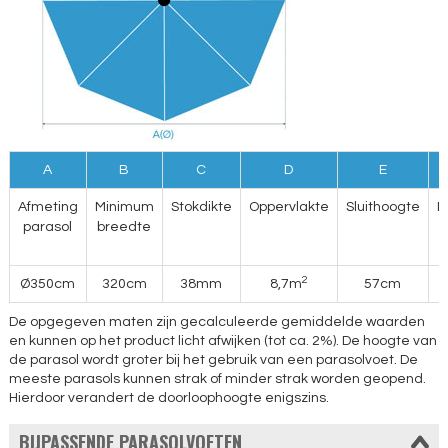
A
B
C
D
E
Afmeting
Minimum
Stokdikte
Oppervlakte
Sluithoogte
D
parasol
breedte
2
Ø350cm
320cm
38mm
8,7m
57cm
De opgegeven maten zijn gecalculeerde gemiddelde waarden
en kunnen op het product licht afwijken (tot ca. 2%). De hoogte van
de parasol wordt groter bij het gebruik van een parasolvoet. De
meeste parasols kunnen strak of minder strak worden geopend.
Hierdoor verandert de doorloophoogte enigszins.
BIJPASSENDE PARASOLVOETEN