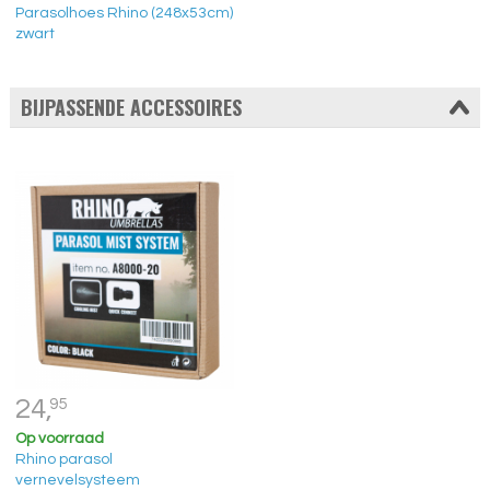
Parasolhoes Rhino (248x53cm)
zwart
BIJPASSENDE ACCESSOIRES
24,
95
Op voorraad
Rhino parasol
vernevelsysteem