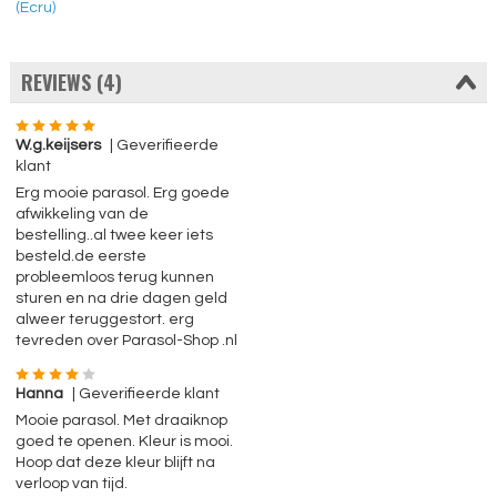
(Ecru)
REVIEWS (4)
W.g.keijsers
| Geverifieerde
klant
Erg mooie parasol. Erg goede
afwikkeling van de
bestelling..al twee keer iets
besteld.de eerste
probleemloos terug kunnen
sturen en na drie dagen geld
alweer teruggestort. erg
tevreden over Parasol-Shop .nl
Hanna
| Geverifieerde klant
Mooie parasol. Met draaiknop
goed te openen. Kleur is mooi.
Hoop dat deze kleur blijft na
verloop van tijd.