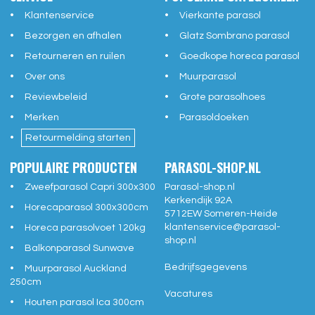
Klantenservice
Vierkante parasol
Bezorgen en afhalen
Glatz Sombrano parasol
Retourneren en ruilen
Goedkope horeca parasol
Over ons
Muurparasol
Reviewbeleid
Grote parasolhoes
Merken
Parasoldoeken
Retourmelding starten
POPULAIRE PRODUCTEN
PARASOL-SHOP.NL
Zweefparasol Capri 300x300
Parasol-shop.nl
Kerkendijk 92A
Horecaparasol 300x300cm
5712EW
Someren-Heide
klantenservice@
parasol-
Horeca parasolvoet 120kg
shop.nl
Balkonparasol Sunwave
Bedrijfsgegevens
Muurparasol Auckland
250cm
Vacatures
Houten parasol Ica 300cm