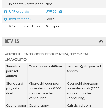
In hoogte verstelbaar
Nee
UPF-waarde
UPF 50+
Kwaliteit doek
Basis
Wordt bezorgd door
Transporteur
DETAILS
VERSCHILLEN TUSSEN DE SUMATRA, TIMOR EN
LIMA/QUITO
Sumatra
Timor parasol 400cm
Lima en Quito parasol
parasol
400cm
400cm
Standaard
Kleurecht duurzaam
Kleurecht duurzaam
polyester
polyester doek (2000
polyester doek (2000
doek
zonuren zonder
zonuren zonder
verkleuring)
verkleuring)
Opendraaier
Opendraaier
Katrolstysteem