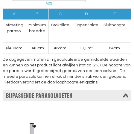
A
B
C
D
E
Afmeting
Minimum
Stokdikte
Oppervlakte
Sluithoogte
D
parasol
breedte
2
Ø400cm
340cm
48mm
11,3m
64cm
De opgegeven maten zijn gecalculeerde gemiddelde waarden
en kunnen op het product licht afwijken (tot ca. 2%). De hoogte van
de parasol wordt groter bij het gebruik van een parasolvoet. De
meeste parasols kunnen strak of minder strak worden geopend.
Hierdoor verandert de doorloophoogte enigszins.
BIJPASSENDE PARASOLVOETEN