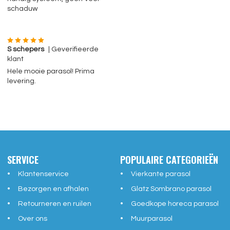
schaduw
S schepers
| Geverifieerde
klant
Hele mooie parasol! Prima
levering.
SERVICE
POPULAIRE CATEGORIEËN
Klantenservice
Vierkante parasol
Bezorgen en afhalen
Glatz Sombrano parasol
Retourneren en ruilen
Goedkope horeca parasol
Over ons
Muurparasol