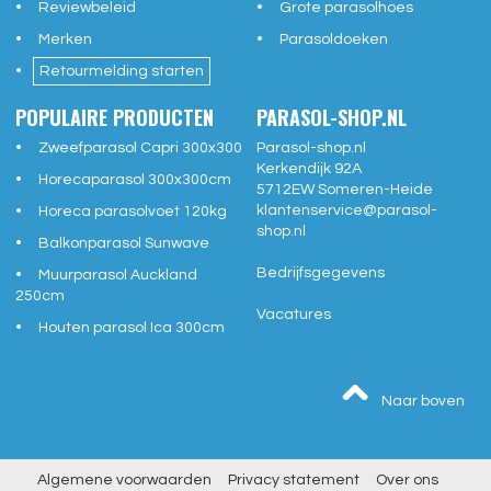
Reviewbeleid
Grote parasolhoes
Merken
Parasoldoeken
Retourmelding starten
POPULAIRE PRODUCTEN
PARASOL-SHOP.NL
Zweefparasol Capri 300x300
Parasol-shop.nl
Kerkendijk 92A
Horecaparasol 300x300cm
5712EW
Someren-Heide
klantenservice@
parasol-
Horeca parasolvoet 120kg
shop.nl
Balkonparasol Sunwave
Bedrijfsgegevens
Muurparasol Auckland
250cm
Vacatures
Houten parasol Ica 300cm
Naar boven
Algemene voorwaarden
Privacy statement
Over ons