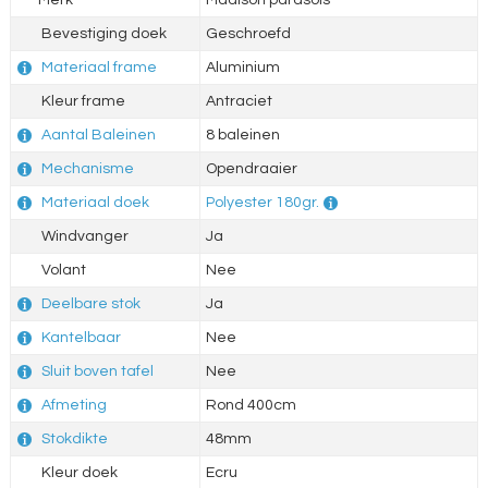
Merk
Madison parasols
Bevestiging doek
Geschroefd
Materiaal frame
Aluminium
Kleur frame
Antraciet
Aantal Baleinen
8 baleinen
Mechanisme
Opendraaier
Materiaal doek
Polyester 180gr.
Windvanger
Ja
Volant
Nee
Deelbare stok
Ja
Kantelbaar
Nee
Sluit boven tafel
Nee
Afmeting
Rond 400cm
Stokdikte
48mm
Kleur doek
Ecru