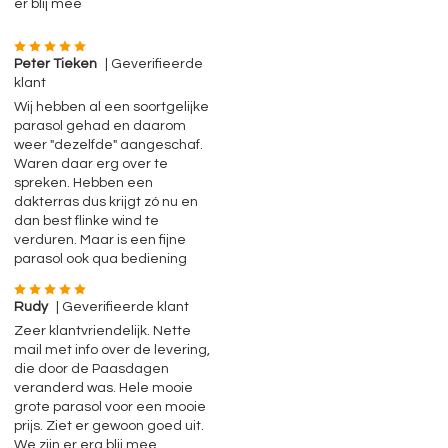
er blij mee
Peter Tieken
| Geverifieerde
klant
Wij hebben al een soortgelijke
parasol gehad en daarom
weer "dezelfde" aangeschaf.
Waren daar erg over te
spreken. Hebben een
dakterras dus krijgt zó nu en
dan best flinke wind te
verduren. Maar is een fijne
parasol ook qua bediening
Rudy
| Geverifieerde klant
Zeer klantvriendelijk. Nette
mail met info over de levering,
die door de Paasdagen
veranderd was. Hele mooie
grote parasol voor een mooie
prijs. Ziet er gewoon goed uit.
We zijn er erg blij mee.