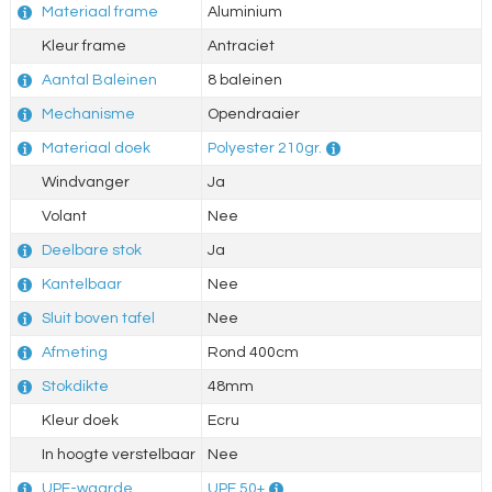
Materiaal frame
Aluminium
Kleur frame
Antraciet
Aantal Baleinen
8 baleinen
Mechanisme
Opendraaier
Materiaal doek
Polyester 210gr.
Windvanger
Ja
Volant
Nee
Deelbare stok
Ja
Kantelbaar
Nee
Sluit boven tafel
Nee
Afmeting
Rond 400cm
Stokdikte
48mm
Kleur doek
Ecru
In hoogte verstelbaar
Nee
UPF-waarde
UPF 50+