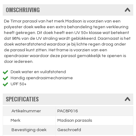
OMSCHRIJVING
De Timor parasol van het merk Madison is voorzien van een
polyester doek welke een extra behandeling tegen verkleuring
heeft gekregen. Dit doek heeft een UV 50+ klasse wat betekent
dat 98% van de UV straling wordt geblokkeerd. Daarnaast is het
doek waterafstotend waardoor je bij lichte regen droog onder
de parasol kunt zitten. Het frame is voorzien van een
opendraaier waardoor deze parasol gemakkelijk te openen is
door iedereen.
Doek water en vuilafstotend
Handig opendraaimechanisme
UPF 50+
SPECIFICATIES
Artikelnummer
PAC8P016
Merk
Madison parasols
Bevestiging doek
Geschroefd