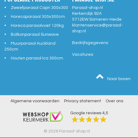
Zweefparasol Capri 300x300
Parasol-shop.nl
Kerkendijk 92A
Horecaparasol 300x300cm
5712EW
Someren-Heide
klantenservice@
parasol-
Horeca parasolvoet 120kg
shop.nl
Balkonparasol Sunwave
Bedrijfsgegevens
Muurparasol Auckland
250cm
Vacatures
Houten parasol Ica 300cm
Naar boven
Algemene voorwaarden
Privacy statement
Over ons
Google reviews
4,5
© 2026 Parasol-shop.nl