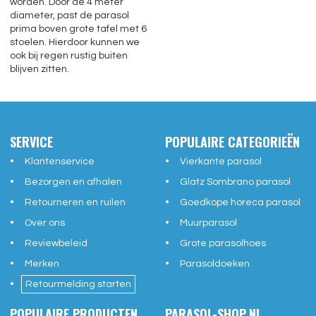
worden. Door de 4 meter
diameter, past de parasol
prima boven grote tafel met 6
stoelen. Hierdoor kunnen we
ook bij regen rustig buiten
blijven zitten.
SERVICE
POPULAIRE CATEGORIEËN
Klantenservice
Vierkante parasol
Bezorgen en afhalen
Glatz Sombrano parasol
Retourneren en ruilen
Goedkope horeca parasol
Over ons
Muurparasol
Reviewbeleid
Grote parasolhoes
Merken
Parasoldoeken
Retourmelding starten
POPULAIRE PRODUCTEN
PARASOL-SHOP.NL