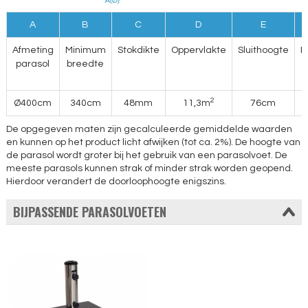
A
B
C
D
E
Afmeting
Minimum
Stokdikte
Oppervlakte
Sluithoogte
D
parasol
breedte
2
Ø400cm
340cm
48mm
11,3m
76cm
De opgegeven maten zijn gecalculeerde gemiddelde waarden
en kunnen op het product licht afwijken (tot ca. 2%). De hoogte van
de parasol wordt groter bij het gebruik van een parasolvoet. De
meeste parasols kunnen strak of minder strak worden geopend.
Hierdoor verandert de doorloophoogte enigszins.
BIJPASSENDE PARASOLVOETEN