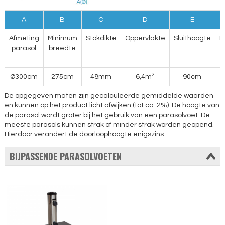
A
B
C
D
E
Afmeting
Minimum
Stokdikte
Oppervlakte
Sluithoogte
D
parasol
breedte
2
Ø300cm
275cm
48mm
6,4m
90cm
De opgegeven maten zijn gecalculeerde gemiddelde waarden
en kunnen op het product licht afwijken (tot ca. 2%). De hoogte van
de parasol wordt groter bij het gebruik van een parasolvoet. De
meeste parasols kunnen strak of minder strak worden geopend.
Hierdoor verandert de doorloophoogte enigszins.
BIJPASSENDE PARASOLVOETEN