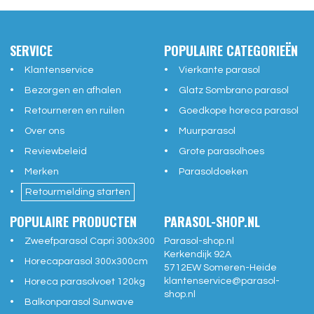
SERVICE
POPULAIRE CATEGORIEËN
Klantenservice
Vierkante parasol
Bezorgen en afhalen
Glatz Sombrano parasol
Retourneren en ruilen
Goedkope horeca parasol
Over ons
Muurparasol
Reviewbeleid
Grote parasolhoes
Merken
Parasoldoeken
Retourmelding starten
POPULAIRE PRODUCTEN
PARASOL-SHOP.NL
Zweefparasol Capri 300x300
Parasol-shop.nl
Kerkendijk 92A
Horecaparasol 300x300cm
5712EW
Someren-Heide
klantenservice@
parasol-
Horeca parasolvoet 120kg
shop.nl
Balkonparasol Sunwave