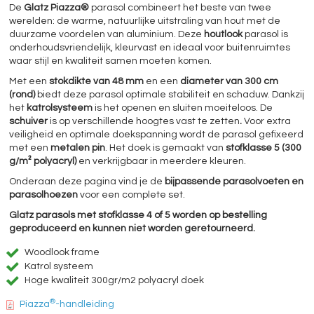
De
Glatz Piazza®
parasol combineert het beste van twee
werelden: de warme, natuurlijke uitstraling van hout met de
duurzame voordelen van aluminium. Deze
houtlook
parasol is
onderhoudsvriendelijk, kleurvast en ideaal voor buitenruimtes
waar stijl en kwaliteit samen moeten komen.
Met een
stokdikte van 48 mm
en een
diameter van 300 cm
(rond)
biedt deze parasol optimale stabiliteit en schaduw. Dankzij
het
katrolsysteem
is het openen en sluiten moeiteloos. De
schuiver
is op verschillende hoogtes vast te zetten
.
Voor extra
veiligheid en optimale doekspanning wordt de parasol gefixeerd
met een
metalen pin
. Het doek is gemaakt van
stofklasse 5 (300
g/m² polyacryl)
en verkrijgbaar in meerdere kleuren.
Onderaan deze pagina vind je de
bijpassende parasolvoeten en
parasolhoezen
voor een complete set.
Glatz parasols met stofklasse 4 of 5 worden op bestelling
geproduceerd en kunnen niet worden geretourneerd.
Woodlook frame
Katrol systeem
Hoge kwaliteit 300gr/m2 polyacryl doek
®
Piazza
-handleiding