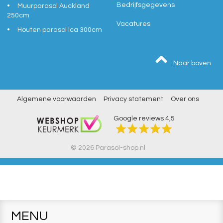
Bedrijfsgegevens
Muurparasol Auckland
250cm
Vacatures
Houten parasol Ica 300cm
Naar boven
Algemene voorwaarden
Privacy statement
Over ons
Google reviews
4,5
© 2026 Parasol-shop.nl
MENU