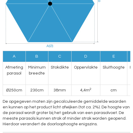
A
B
C
D
E
Afmeting
Minimum
Stokdikte
Oppervlakte
Sluithoogte
D
parasol
breedte
2
Ø250cm
230cm
38mm
4,4m
cm
De opgegeven maten zijn gecalculeerde gemiddelde waarden
en kunnen op het product licht afwijken (tot ca. 2%). De hoogte van
de parasol wordt groter bij het gebruik van een parasolvoet. De
meeste parasols kunnen strak of minder strak worden geopend.
Hierdoor verandert de doorloophoogte enigszins.