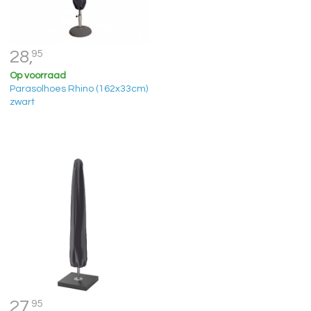
28,
95
Op voorraad
Parasolhoes Rhino (162x33cm)
zwart
27,
95