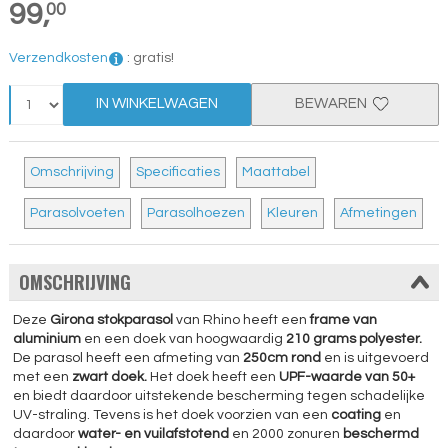
99,
00
Verzendkosten
:
gratis!
IN WINKELWAGEN
BEWAREN
Omschrijving
Specificaties
Maattabel
Parasolvoeten
Parasolhoezen
Kleuren
Afmetingen
OMSCHRIJVING
Deze
Girona stokparasol
van Rhino heeft een
frame van
aluminium
en een doek van hoogwaardig
210 grams polyester.
De parasol heeft een afmeting van
250cm rond
en is uitgevoerd
met een
zwart doek.
Het doek heeft een
UPF-waarde van 50+
en biedt daardoor uitstekende bescherming tegen schadelijke
UV-straling. Tevens is het doek voorzien van een
coating
en
daardoor
water- en vuilafstotend
en 2000 zonuren
beschermd