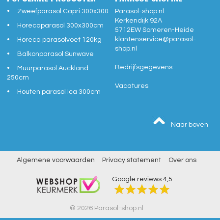
Zweefparasol Capri 300x300
Parasol-shop.nl
Kerkendijk 92A
Horecaparasol 300x300cm
5712EW
Someren-Heide
klantenservice@
parasol-
Horeca parasolvoet 120kg
shop.nl
Balkonparasol Sunwave
Bedrijfsgegevens
Muurparasol Auckland
250cm
Vacatures
Houten parasol Ica 300cm
Naar boven
Algemene voorwaarden
Privacy statement
Over ons
Google reviews
4,5
© 2026 Parasol-shop.nl