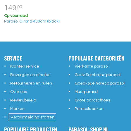
149,
00
Op voorraad
Parasol Girona 400cm (black)
SERVICE
POPULAIRE CATEGORIEËN
Klantenservice
Vierkante parasol
Bezorgen en afhalen
Glatz Sombrano parasol
Retourneren en ruilen
Goedkope horeca parasol
Over ons
Muurparasol
Reviewbeleid
Grote parasolhoes
Merken
Parasoldoeken
Retourmelding starten
POPULAIRE PRODUCTEN
PARASOL-SHOP.NL