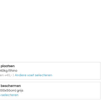
 plaatsen
 40kg Rhino
en +40,- )
Andere voet selecteren
e beschermen
200x50cm) grijs
 selecteren