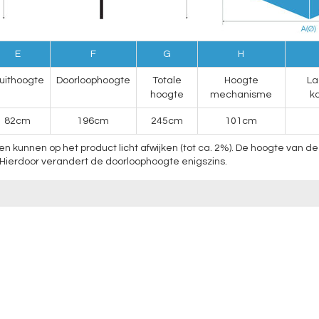
E
F
G
H
luithoogte
Doorloophoogte
Totale
Hoogte
La
hoogte
mechanisme
k
82cm
196cm
245cm
101cm
nnen op het product licht afwijken (tot ca. 2%). De hoogte van de p
Hierdoor verandert de doorloophoogte enigszins.