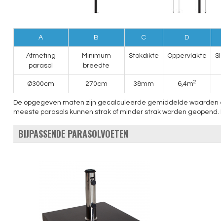
A
B
C
D
Afmeting
Minimum
Stokdikte
Oppervlakte
S
parasol
breedte
2
Ø300cm
270cm
38mm
6,4m
De opgegeven maten zijn gecalculeerde gemiddelde waarden en ku
meeste parasols kunnen strak of minder strak worden geopend. 
BIJPASSENDE PARASOLVOETEN