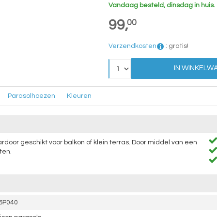
Vandaag besteld, dinsdag in huis.
99,
00
Verzendkosten
:
gratis!
IN WINKELW
Parasolhoezen
Kleuren
door geschikt voor balkon of klein terras. Door middel van een
ten.
6P040