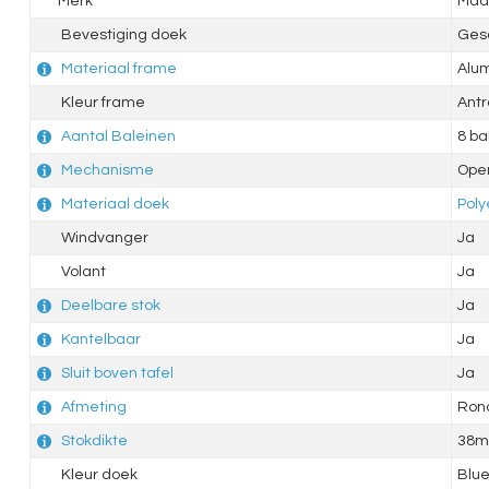
Merk
Madi
Bevestiging doek
Ges
Materiaal frame
Alu
Kleur frame
Antr
Aantal Baleinen
8 ba
Mechanisme
Ope
Materiaal doek
Poly
Windvanger
Ja
Volant
Ja
Deelbare stok
Ja
Kantelbaar
Ja
Sluit boven tafel
Ja
Afmeting
Ron
Stokdikte
38
Kleur doek
Blu