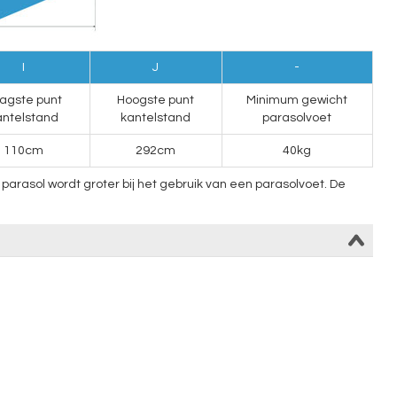
I
J
-
agste punt
Hoogste punt
Minimum gewicht
antelstand
kantelstand
parasolvoet
110cm
292cm
40kg
arasol wordt groter bij het gebruik van een parasolvoet. De