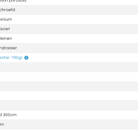
son parasols
chroefd
minium
aciet
leinen
ndraaier
ester 180gr.
d 300cm
mm
e