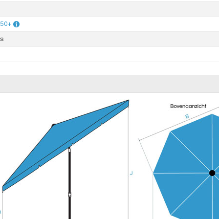
 50+
s