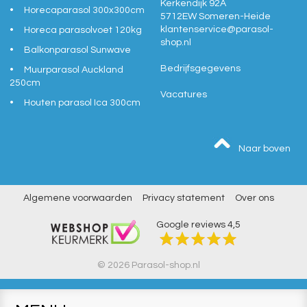
Kerkendijk 92A
Horecaparasol 300x300cm
5712EW
Someren-Heide
klantenservice@
parasol-
Horeca parasolvoet 120kg
shop.nl
Balkonparasol Sunwave
Bedrijfsgegevens
Muurparasol Auckland
250cm
Vacatures
Houten parasol Ica 300cm
Naar boven
Algemene voorwaarden
Privacy statement
Over ons
Google reviews
4,5
© 2026 Parasol-shop.nl