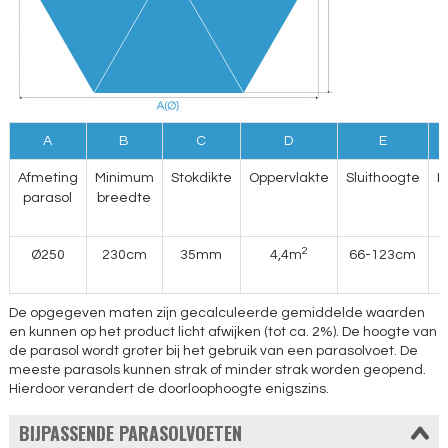
A
B
C
D
E
Afmeting
Minimum
Stokdikte
Oppervlakte
Sluithoogte
D
parasol
breedte
2
Ø250
230cm
35mm
4,4m
66-123cm
De opgegeven maten zijn gecalculeerde gemiddelde waarden
en kunnen op het product licht afwijken (tot ca. 2%). De hoogte van
de parasol wordt groter bij het gebruik van een parasolvoet. De
meeste parasols kunnen strak of minder strak worden geopend.
Hierdoor verandert de doorloophoogte enigszins.
BIJPASSENDE PARASOLVOETEN