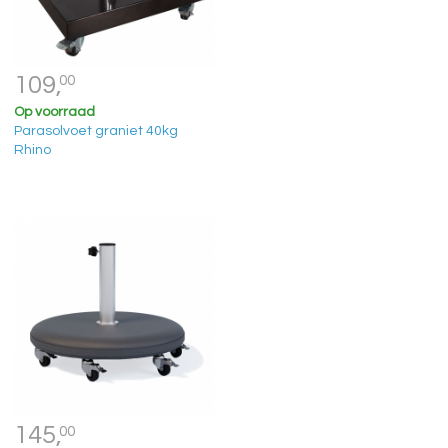
109,
00
Op voorraad
Parasolvoet graniet 40kg
Rhino
145,
00