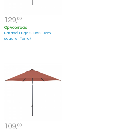
129,
00
Op voorraad
Parasol Lugo 230x230cm
square (Terra)
109,
00