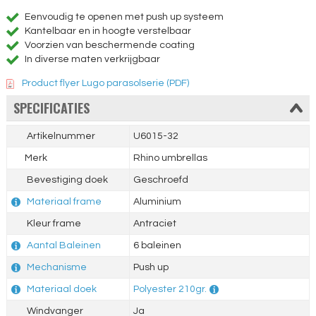
Eenvoudig te openen met push up systeem
Kantelbaar en in hoogte verstelbaar
Voorzien van beschermende coating
In diverse maten verkrijgbaar
Product flyer Lugo parasolserie (PDF)
SPECIFICATIES
Artikelnummer
U6015-32
Merk
Rhino umbrellas
Bevestiging doek
Geschroefd
Materiaal frame
Aluminium
Kleur frame
Antraciet
Aantal Baleinen
6 baleinen
Mechanisme
Push up
Materiaal doek
Polyester 210gr.
Windvanger
Ja