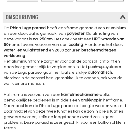
OMSCHRIJVING
De
Rhino Lugo parasol
heeft een frame gemaakt van
aluminium
en een doek dat is gemaakt van
polyester
. De afmeting van
deze variant is
ca. 250cm.
Het doek heeft een
UPF-waarde van
50+
en is tevens voorzien van een
coating
. Hierdoor is het doek
water- en vuilafstotend
en 2000 zonuren
beschermd tegen
verkleuring
.
Het aluminiumframe zorgt er voor dat de parasol licht blijft en
daardoor gemakkelijk te verplaatsen is. Het
push-up systeem
van de Lugo parasol gaat het laatste stukje
automatisch
,
hierdoor is de parasol heel gemakkelijk te openen, ook voor de
wat kleinere mensen.
Het frame is voorzien van een
kantelmechanisme
welke
gemakkelijk te bedienen is middels een
drukknop
in het frame.
Daarnaast kan de Rhino Lugo parasol in hoogte worden versteld.
Door middel van deze twee functies kan de zon in alle situaties
geweerd worden, zelfs de laagstaande avond zon is geen
probleem. Deze parasol is zeer geschikt voor een balkon of klein
terras.