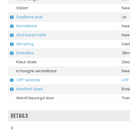
Volant
Nee
Deelbare stok
Ja
Kantelbaar
Nee
Sluit boven tafel
Nee
Afmeting
Vie
Stokdikte
38
Kleur doek
Zwa
In hoogte verstelbaar
Nee
UPF-waarde
UPF
Kwaliteit doek
Basi
Wordt bezorgd door
Tran
DETAILS
0