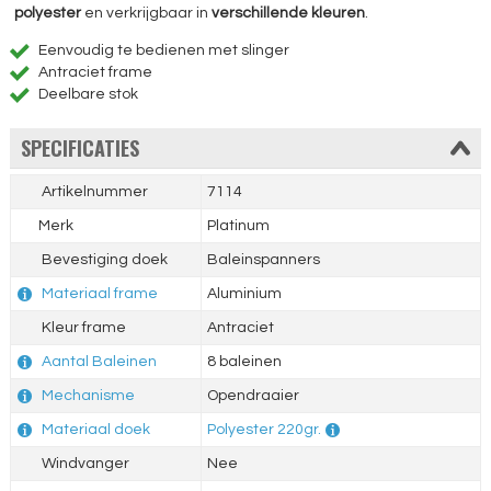
polyester
en verkrijgbaar in
verschillende kleuren
.
Eenvoudig te bedienen met slinger
Antraciet frame
Deelbare stok
SPECIFICATIES
Artikelnummer
7114
Merk
Platinum
Bevestiging doek
Baleinspanners
Materiaal frame
Aluminium
Kleur frame
Antraciet
Aantal Baleinen
8 baleinen
Mechanisme
Opendraaier
Materiaal doek
Polyester 220gr.
Windvanger
Nee