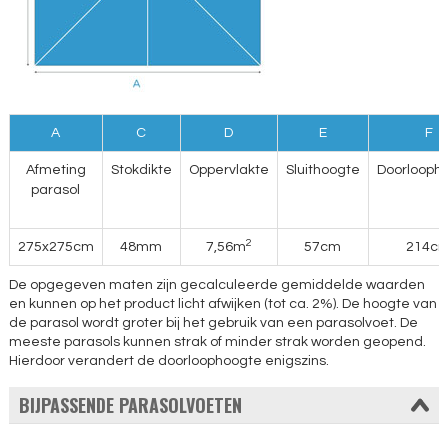
A
C
D
E
F
Afmeting
Stokdikte
Oppervlakte
Sluithoogte
Doorlooph
parasol
2
275x275cm
48mm
7,56m
57cm
214c
De opgegeven maten zijn gecalculeerde gemiddelde waarden
en kunnen op het product licht afwijken (tot ca. 2%). De hoogte van
de parasol wordt groter bij het gebruik van een parasolvoet. De
meeste parasols kunnen strak of minder strak worden geopend.
Hierdoor verandert de doorloophoogte enigszins.
BIJPASSENDE PARASOLVOETEN