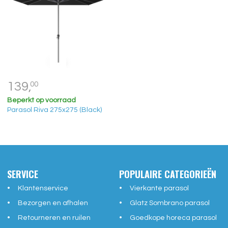
139,
00
Beperkt op voorraad
Parasol Riva 275x275 (Black)
SERVICE
POPULAIRE CATEGORIEËN
Klantenservice
Vierkante parasol
Bezorgen en afhalen
Glatz Sombrano parasol
Retourneren en ruilen
Goedkope horeca parasol