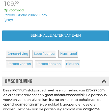
109,
00
Op voorraad
Parasol Girona 230x230cm
(grey)
BEKIJK ALLE ALTERNATIEVEN
Omschrijving
Specificaties
Maattabel
Parasolvoeten
Parasolhoezen
Kleuren
OMSCHRIJVING
Deze
Platinum
stokparasol heeft een afmeting van
275x275cm
en creëert daardoor een
groot schaduwoppervlak
. De parasol is
voorzien van een
aluminium frame
en kan met behulp van een
opendraaimechanisme
gemakkelijk geopend en gesloten
worden. Het doek van de parasol is gemaakt van
220grams