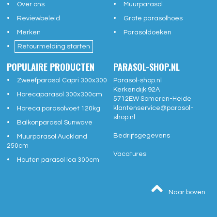
Over ons
Muurparasol
Reviewbeleid
Grote parasolhoes
Merken
Parasoldoeken
Retourmelding starten
POPULAIRE PRODUCTEN
PARASOL-SHOP.NL
Zweefparasol Capri 300x300
Parasol-shop.nl
Kerkendijk 92A
Horecaparasol 300x300cm
5712EW
Someren-Heide
klantenservice@
parasol-
Horeca parasolvoet 120kg
shop.nl
Balkonparasol Sunwave
Bedrijfsgegevens
Muurparasol Auckland
250cm
Vacatures
Houten parasol Ica 300cm
Naar boven