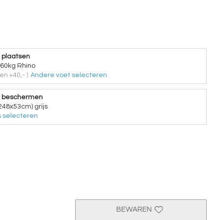
 plaatsen
 60kg Rhino
en +40,- )
Andere voet selecteren
e beschermen
248x53cm) grijs
 selecteren
BEWAREN