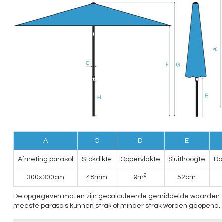
A
C
D
E
Afmeting parasol
Stokdikte
Oppervlakte
Sluithoogte
Do
2
300x300cm
48mm
9m
52cm
De opgegeven maten zijn gecalculeerde gemiddelde waarden en ku
meeste parasols kunnen strak of minder strak worden geopend. 