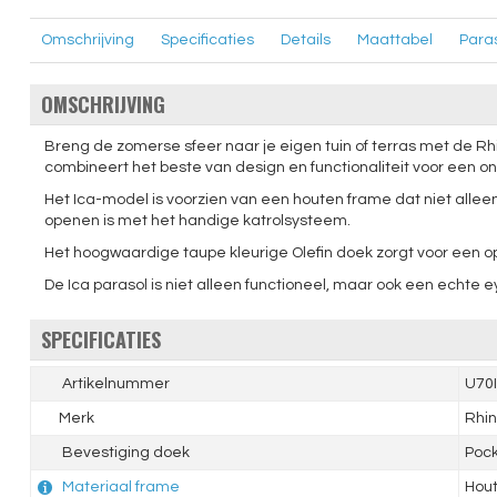
Omschrijving
Specificaties
Details
Maattabel
Para
OMSCHRIJVING
Breng de zomerse sfeer naar je eigen tuin of terras met de Rhin
combineert het beste van design en functionaliteit voor een on
Het Ica-model is voorzien van een houten frame dat niet alleen 
openen is met het handige katrolsysteem.
Het hoogwaardige taupe kleurige Olefin doek zorgt voor een 
De Ica parasol is niet alleen functioneel, maar ook een echte e
SPECIFICATIES
Artikelnummer
U70
Merk
Rhin
Bevestiging doek
Poc
Materiaal frame
Hou