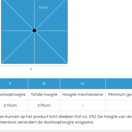
F
G
H
orloophoogte
Totale hoogte
Hoogte mechanisme
Minimum gew
215cm
275cm
-
nnen op het product licht afwijken (tot ca. 2%). De hoogte van de p
Hierdoor verandert de doorloophoogte enigszins.