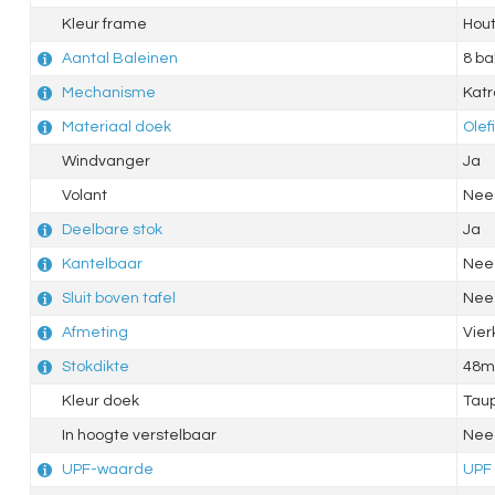
Kleur frame
Hout
Aantal Baleinen
8 ba
Mechanisme
Katr
Materiaal doek
Olef
Windvanger
Ja
Volant
Nee
Deelbare stok
Ja
Kantelbaar
Nee
Sluit boven tafel
Nee
Afmeting
Vie
Stokdikte
48
Kleur doek
Tau
In hoogte verstelbaar
Nee
UPF-waarde
UPF