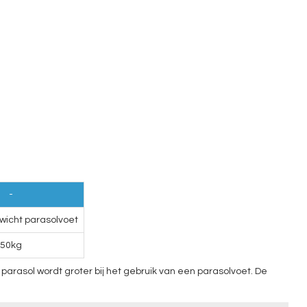
-
icht parasolvoet
50kg
arasol wordt groter bij het gebruik van een parasolvoet. De