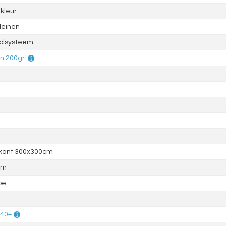
kleur
leinen
olsysteem
in 200gr.
rkant 300x300cm
mm
pe
 40+