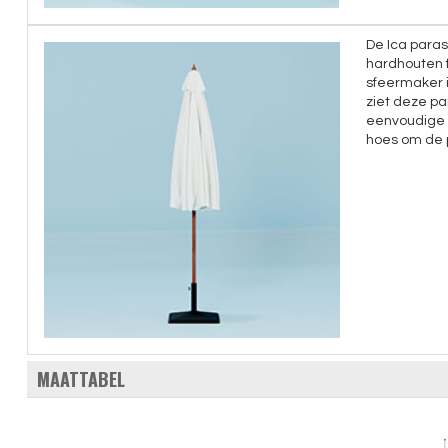
De Ica paras
hardhouten 
sfeermaker i
ziet deze par
eenvoudige 
hoes om de 
MAATTABEL