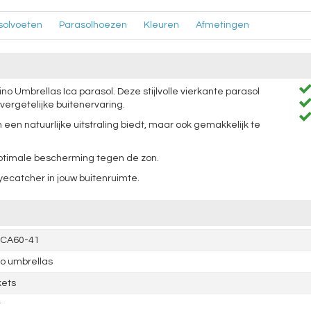
solvoeten
Parasolhoezen
Kleuren
Afmetingen
o Umbrellas Ica parasol. Deze stijlvolle vierkante parasol
vergetelijke buitenervaring.
een natuurlijke uitstraling biedt, maar ook gemakkelijk te
optimale bescherming tegen de zon.
yecatcher in jouw buitenruimte.
ICA60-41
o umbrellas
kets
t