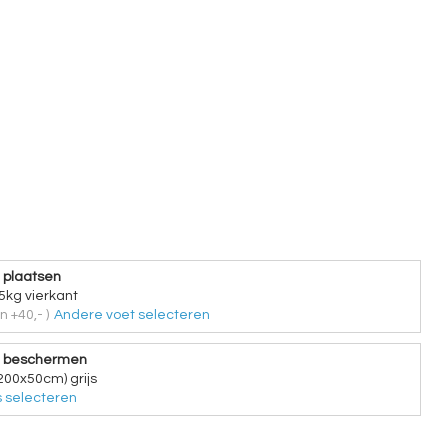
 plaatsen
5kg vierkant
 +40,- )
Andere voet selecteren
e beschermen
200x50cm) grijs
 selecteren