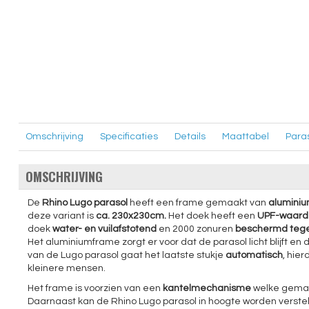
Omschrijving
Specificaties
Details
Maattabel
Para
OMSCHRIJVING
De
Rhino Lugo parasol
heeft een frame gemaakt van
alumini
deze variant is
ca. 230x230cm.
Het doek heeft een
UPF-waard
doek
water- en vuilafstotend
en 2000 zonuren
beschermd tege
Het aluminiumframe zorgt er voor dat de parasol licht blijft en
van de Lugo parasol gaat het laatste stukje
automatisch
, hie
kleinere mensen.
Het frame is voorzien van een
kantelmechanisme
welke gemakk
Daarnaast kan de Rhino Lugo parasol in hoogte worden versteld