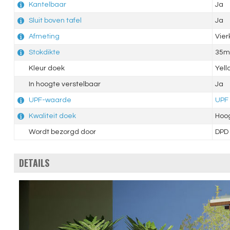
Kantelbaar
Ja
Sluit boven tafel
Ja
Afmeting
Vie
Stokdikte
35
Kleur doek
Yell
In hoogte verstelbaar
Ja
UPF-waarde
UPF
Kwaliteit doek
Hoo
Wordt bezorgd door
DPD
DETAILS