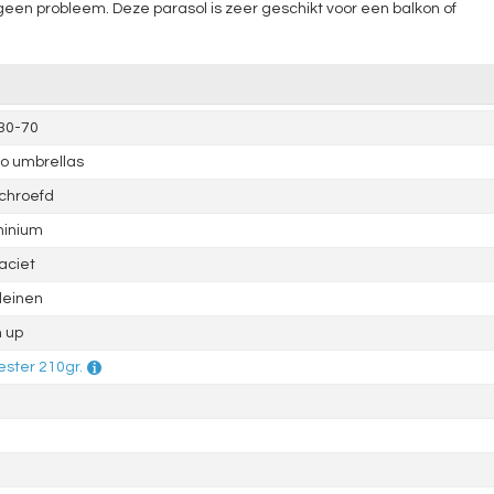
een probleem. Deze parasol is zeer geschikt voor een balkon of
30-70
o umbrellas
chroefd
minium
aciet
leinen
 up
ester 210gr.