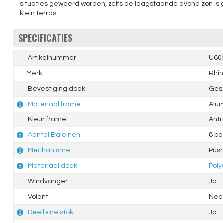
situaties geweerd worden, zelfs de laagstaande avond zon is g
klein terras.
SPECIFICATIES
Artikelnummer
U60
Merk
Rhin
Bevestiging doek
Ges
Materiaal frame
Alu
Kleur frame
Antr
Aantal Baleinen
8 ba
Mechanisme
Push
Materiaal doek
Poly
Windvanger
Ja
Volant
Nee
Deelbare stok
Ja