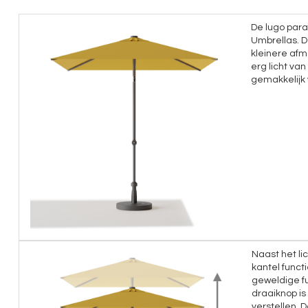
De lugo para
Umbrellas. D
kleinere afm
erg licht va
gemakkelijk 
Naast het li
kantel funct
geweldige f
draaiknop is
verstellen. D