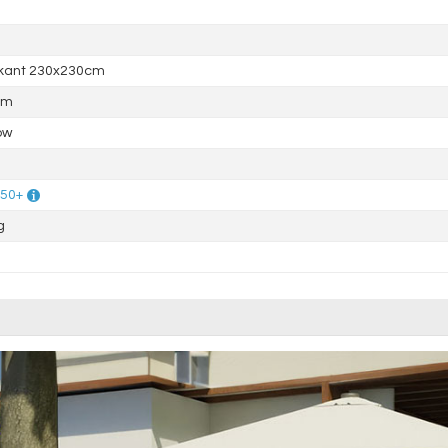
rkant 230x230cm
mm
ow
 50+
g