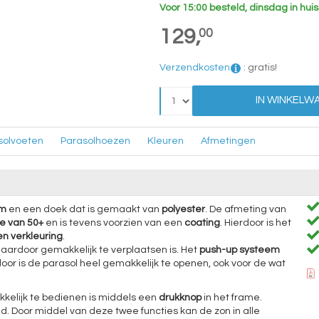
Voor 15:00 besteld, dinsdag in huis
129,
00
Verzendkosten
:
gratis!
IN WINKELW
solvoeten
Parasolhoezen
Kleuren
Afmetingen
um
en een doek dat is gemaakt van
polyester
. De afmeting van
e van 50+
en is tevens voorzien van een
coating
. Hierdoor is het
n verkleuring
.
 daardoor gemakkelijk te verplaatsen is. Het
push-up systeem
rdoor is de parasol heel gemakkelijk te openen, ook voor de wat
elijk te bedienen is middels een
drukknop
in het frame.
. Door middel van deze twee functies kan de zon in alle