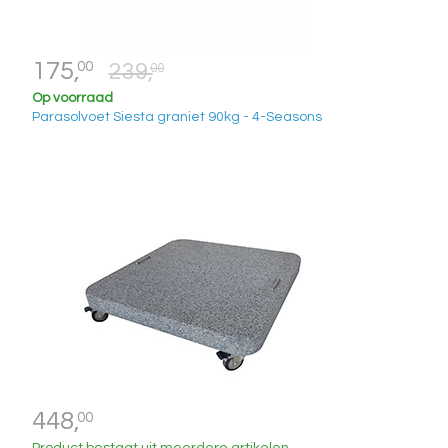
175,
00
239,
00
Op voorraad
Parasolvoet Siesta graniet 90kg - 4-Seasons
448,
00