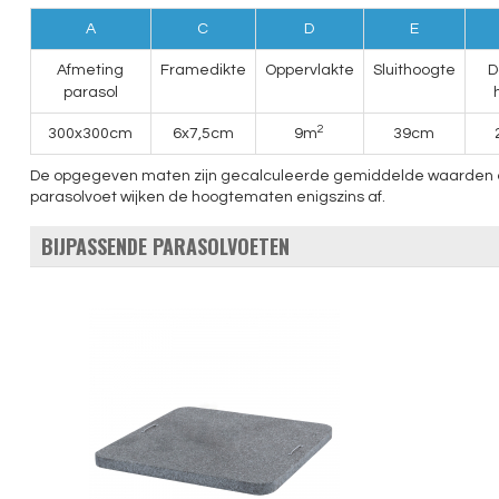
A
C
D
E
Afmeting
Framedikte
Oppervlakte
Sluithoogte
D
parasol
2
300x300cm
6x7,5cm
9m
39cm
De opgegeven maten zijn gecalculeerde gemiddelde waarden en ku
parasolvoet wijken de hoogtematen enigszins af.
BIJPASSENDE PARASOLVOETEN