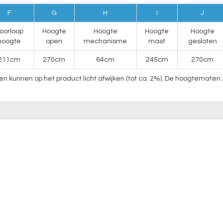
F
G
H
I
J
oorloop
Hoogte
Hoogte
Hoogte
Hoogte
hoogte
open
mechanisme
mast
gesloten
211cm
270cm
64cm
245cm
270cm
nnen op het product licht afwijken (tot ca. 2%). De hoogtematen zi