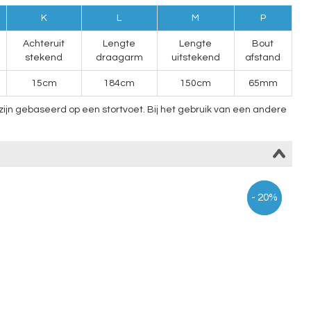
K
L
M
P
Achteruit
Lengte
Lengte
Bout
stekend
draagarm
uitstekend
afstand
15cm
184cm
150cm
65mm
jn gebaseerd op een stortvoet. Bij het gebruik van een andere
- 27%
- 20%