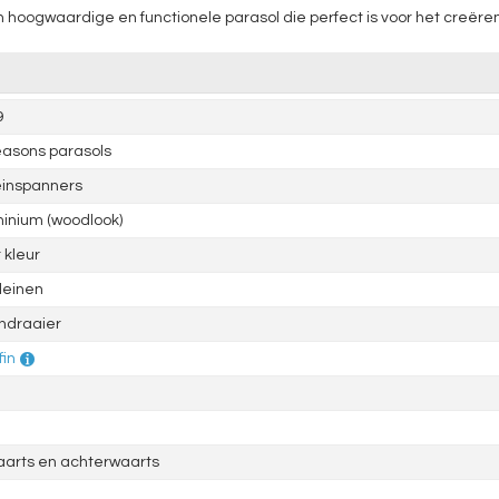
oogwaardige en functionele parasol die perfect is voor het creëren 
9
asons parasols
einspanners
inium (woodlook)
 kleur
leinen
ndraaier
fin
aarts en achterwaarts