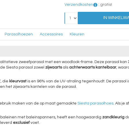
Verzendkosten
:
gratis!
IN WINKELW
Parasolhoezen
Accessoires
Kleuren
alitatieve zweefparasol met een woodlook-frame. Deze parasol kan
de Siesta parasol zowel
zijwaarts
als
achterwaarts
kantelbaar
, waar
f, die
kleurvast
is en 96% van de UV-straling tegenhoudt. De parasol 
n en het zijwaarts kantelen van de parasol.
 gebruik maken van de op maat gemaakte
Siesta parasolhoes
. Als je
8 baleinen met baleinspanners, heeft een hoogwaardig
zandkleurig
do
eleverd
exclusief
voet.