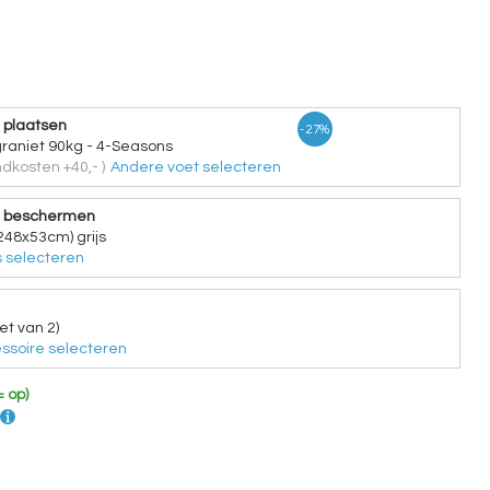
 plaatsen
- 27%
graniet 90kg - 4-Seasons
dkosten +40,- )
Andere voet selecteren
e beschermen
248x53cm) grijs
 selecteren
et van 2)
ssoire selecteren
= op)