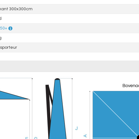
rkant 300x300cm
d
 50+
g
sporteur