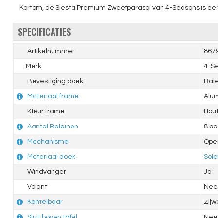
Kortom, de Siesta Premium Zweefparasol van 4-Seasons is een h
SPECIFICATIES
Artikelnummer
867
Merk
4-Se
Bevestiging doek
Bal
Materiaal frame
Alum
Kleur frame
Hout
Aantal Baleinen
8 ba
Mechanisme
Ope
Materiaal doek
Sole
Windvanger
Ja
Volant
Nee
Kantelbaar
Zijw
Sluit boven tafel
Nee