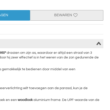
AGEN
BEWAREN
360º
draaien om zijn as, waardoor er altijd een straal van 3
door hij zeer effectief is in het weren van de zon gedurende de
is gemakkelijk te bedienen door middel van een
 sfeerverlichting wilt toevoegen aan de parasol, kun je de
ek en een
woodlook
aluminium frame. De UPF-waarde van de