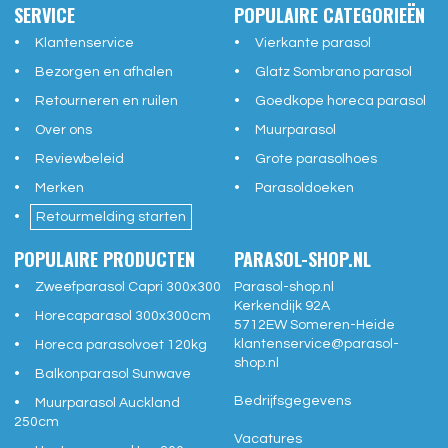
SERVICE
POPULAIRE CATEGORIEËN
Klantenservice
Vierkante parasol
Bezorgen en afhalen
Glatz Sombrano parasol
Retourneren en ruilen
Goedkope horeca parasol
Over ons
Muurparasol
Reviewbeleid
Grote parasolhoes
Merken
Parasoldoeken
Retourmelding starten
POPULAIRE PRODUCTEN
PARASOL-SHOP.NL
Zweefparasol Capri 300x300
Parasol-shop.nl
Kerkendijk 92A
Horecaparasol 300x300cm
5712EW
Someren-Heide
klantenservice@
parasol-
Horeca parasolvoet 120kg
shop.nl
Balkonparasol Sunwave
Bedrijfsgegevens
Muurparasol Auckland
250cm
Vacatures