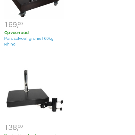
169,
00
Op voorraad
Parasolvoet graniet 60kg
Rhino
138,
00