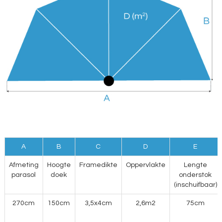
A
B
C
D
E
Afmeting
Hoogte
Framedikte
Oppervlakte
Lengte
parasol
doek
onderstok
(inschuifbaar)
270cm
150cm
3,5x4cm
2,6m2
75cm