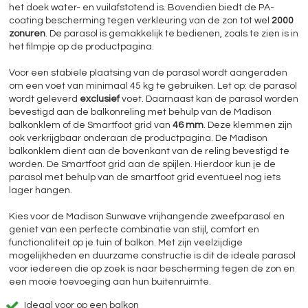
het doek water- en vuilafstotend is. Bovendien biedt de PA-
coating bescherming tegen verkleuring van de zon tot wel
2000
zonuren
. De parasol is gemakkelijk te bedienen, zoals te zien is in
het filmpje op de productpagina.
Voor een stabiele plaatsing van de parasol wordt aangeraden
om een voet van minimaal 45 kg te gebruiken. Let op: de parasol
wordt geleverd
exclusief
voet. Daarnaast kan de parasol worden
bevestigd aan de balkonreling met behulp van de Madison
balkonklem of de Smartfoot grid van
46 mm
. Deze klemmen zijn
ook verkrijgbaar onderaan de productpagina. De Madison
balkonklem dient aan de bovenkant van de reling bevestigd te
worden. De Smartfoot grid aan de spijlen. Hierdoor kun je de
parasol met behulp van de smartfoot grid eventueel nog iets
lager hangen.
Kies voor de Madison Sunwave vrijhangende zweefparasol en
geniet van een perfecte combinatie van stijl, comfort en
functionaliteit op je tuin of balkon. Met zijn veelzijdige
mogelijkheden en duurzame constructie is dit de ideale parasol
voor iedereen die op zoek is naar bescherming tegen de zon en
een mooie toevoeging aan hun buitenruimte.
Ideaal voor op een balkon