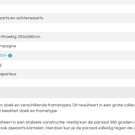
aarts en achterwaarts
hthoekig 350x260cm
mpagne
 50+
g
sporteur
en doek en verschillende frametypes. Dit resulteert in een grote colle
r kwaliteit doek en frametype.
ulteert in een stabiele constructie. Hierbij kan de parasol 360 grade
k zijwaarts kantelen. Hierdoor kun je de parasol volledig tegen de 