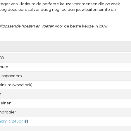
allenger van Platinum de perfecte keuze voor mensen die op zoek
Voeg deze parasol vandaag nog toe aan jouw buitenruimte en
bijpassende hoezen en voeten
voor de beste keuze in jouw
7O
inum
einspanners
inium (woodlook)
k
leinen
ndraaier
crylic 240gr.