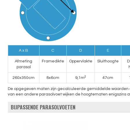
A x B
C
D
E
Afmeting
Framedikte
Oppervlakte
Sluithoogte
D
parasol
2
260x350cm
8x6cm
9,1m
47cm
De opgegeven maten zijn gecalculeerde gemiddelde waarden en ku
van een andere parasolvoet wijken de hoogtematen enigszins af
BIJPASSENDE PARASOLVOETEN