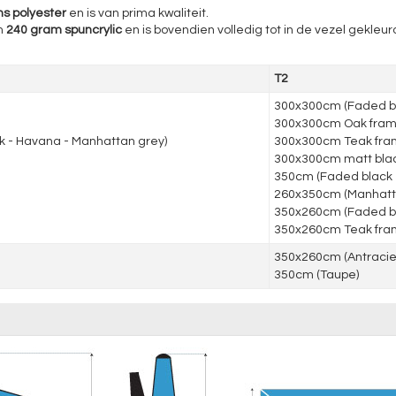
s polyester
en is van prima kwaliteit.
m
240 gram spuncrylic
en is bovendien volledig tot in de vezel gekleurd
T2
300x300cm (Faded bl
300x300cm Oak frame
k - Havana - Manhattan grey)
300x300cm Teak fra
300x300cm matt black
350cm (Faded black 
260x350cm (Manhatt
350x260cm (Faded b
350x260cm Teak fr
350x260cm (Antraciet
350cm (Taupe)