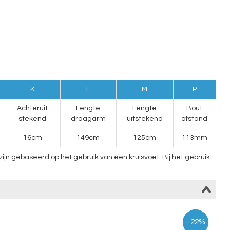
K
L
M
P
Achteruit
Lengte
Lengte
Bout
stekend
draagarm
uitstekend
afstand
16cm
149cm
125cm
113mm
n gebaseerd op het gebruik van een kruisvoet. Bij het gebruik
- 12%
- 22%