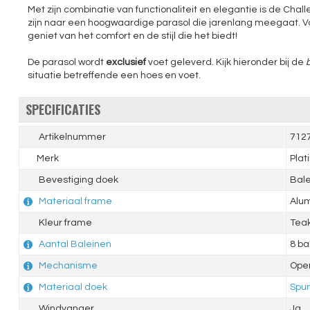
Met zijn combinatie van functionaliteit en elegantie is de Ch
zijn naar een hoogwaardige parasol die jarenlang meegaat. 
geniet van het comfort en de stijl die het biedt!
De parasol wordt
exclusief
voet geleverd. Kijk hieronder bij de
situatie betreffende een hoes en voet.
SPECIFICATIES
Artikelnummer
712
Merk
Plat
Bevestiging doek
Bal
Materiaal frame
Alum
Kleur frame
Tea
Aantal Baleinen
8 ba
Mechanisme
Ope
Materiaal doek
Spun
Windvanger
Ja