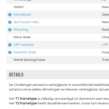
Volant
Nee
Kantelbaar
Zijw
Sluit boven tafel
Nee
Afmeting
Rec
Kleur doek
Cha
UPF-waarde
UPF
Kwaliteit doek
Hoo
Wordt bezorgd door
Tran
DETAILS
De Challenger parasol is verkrijgbaar in verschillende kwaliteit
schema zie je welke afmetingen en kleuren verkrijgbaar zijn pe
Het
T1 frametype
is volledig vervaardigd uit aluminium wat res
Het
T2 frametype
heeft dezelfde kenmerken, maar kan tevens oo