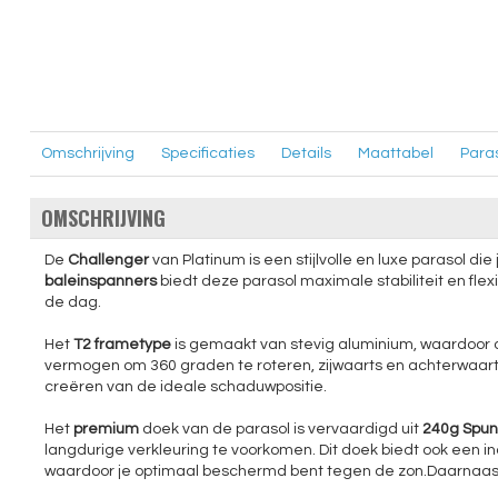
Omschrijving
Specificaties
Details
Maattabel
Para
OMSCHRIJVING
De
Challenger
van Platinum is een stijlvolle en luxe parasol di
baleinspanners
biedt deze parasol maximale stabiliteit en flexi
de dag.
Het
T2 frametype
is gemaakt van stevig aluminium, waardoor d
vermogen om 360 graden te roteren, zijwaarts en achterwaarts t
creëren van de ideale schaduwpositie.
Het
premium
doek van de parasol is vervaardigd uit
240g Spunc
langdurige verkleuring te voorkomen. Dit doek biedt ook een
waardoor je optimaal beschermd bent tegen de zon.Daarnaast