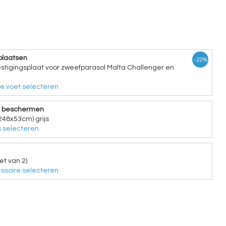
plaatsen
- 22%
tigingsplaat voor zweefparasol Malta Challenger en
e voet selecteren
e beschermen
248x53cm) grijs
 selecteren
et van 2)
ssoire selecteren