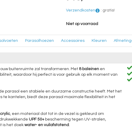
Verzendkosten
:
gratis!
Niet op voorraad
solvoeten
Parasolhoezen
Accessoires
Kleuren
Afmeting
e jouw buitenruimte zal transformeren. Met
8 baleinen
en
biliteit, waardoor hij perfect is voor gebruik op elk moment van
e parasol een stabiele en duurzame constructie heeft. Met het
e kantelen, biedt deze parasol maximale flexibiliteit in het
rylic
, een materiaal dat tot in de vezel is gekleurd om
 indrukwekkende
UPF 50+
bescherming tegen UV-stralen,
 is het doek
water- en vuilafstotend
.