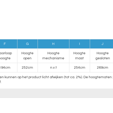
F
G
H
I
J
oorloop
Hoogte
Hoogte
Hoogte
Hoogte
hoogte
open
mechanisme
mast
gesloten
194cm
252cm
n.v.t
254cm
269cm
nnen op het product licht afwijken (tot ca. 2%). De hoogtematen zij
.