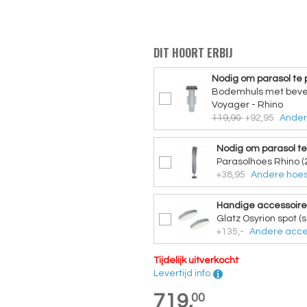
DIT HOORT ERBIJ
Nodig om parasol te 
Bodemhuls met beves
Voyager - Rhino
119,90
+92,95
Ander
Nodig om parasol t
Parasolhoes Rhino (
+38,95
Andere hoes
Handige accessoire
Glatz Osyrion spot (s
+135,-
Andere acce
Tijdelijk uitverkocht
Levertijd info
719,
00