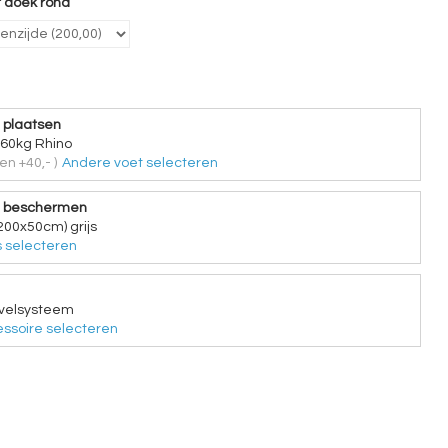
 doek rond
 plaatsen
 60kg Rhino
en +40,- )
Andere voet selecteren
e beschermen
200x50cm) grijs
 selecteren
evelsysteem
ssoire selecteren