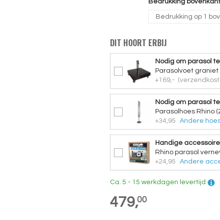
Bedrukking bovenkant
DIT HOORT ERBIJ
Nodig om parasol te
Parasolvoet graniet
+169,-
(verzendkost
Nodig om parasol t
Parasolhoes Rhino (
+34,95
Andere hoes
Handige accessoire
Rhino parasol vern
+24,95
Andere acce
Ca. 5 - 15 werkdagen levertijd
479,
00