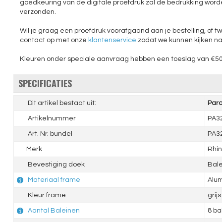
goedkeuring van de digitale proefdruk zal de bedrukking word
verzonden.
Wil je graag een proefdruk voorafgaand aan je bestelling, of tw
contact op met onze
klantenservice
zodat we kunnen kijken n
Kleuren onder speciale aanvraag hebben een toeslag van €50,
SPECIFICATIES
Dit artikel bestaat uit:
Para
Artikelnummer
PA3
Art. Nr. bundel
PA3
Merk
Rhin
Bevestiging doek
Bal
Materiaal frame
Alu
Kleur frame
grijs
Aantal Baleinen
8 ba