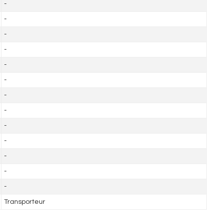
-
-
-
-
-
-
-
-
-
-
-
-
-
Transporteur