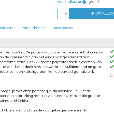
Verzendkosten
:
gratis!
IN WINKELW
solvoeten
Parasolhoezen
Accessoires
eit verhouding. De parasol is voorzien van een sterk aluminium
an de baleinen zijn aan het einde vastgeschroefd aan
het frame staat. Het 220 grams polyester doek is voorzien van
 Tevens is het doek hierdoor water- en vuilafstotend en gaat
middel van een katrolsysteem kan de parasol gemakkelijk
 mogelijk met onze persoonlijke drukservice. Je kunt de
 voor een bedrukking met 1 of 2 kleuren. De maximale grootte
maximaal 150x45cm.
oefdruk aan de hand van de doorgekregen wensen. Na