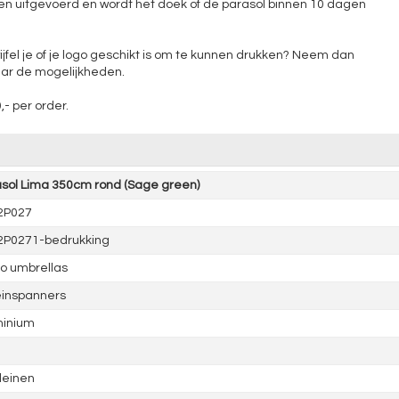
en uitgevoerd en wordt het doek of de parasol binnen 10 dagen
ijfel je of je logo geschikt is om te kunnen drukken? Neem dan
aar de mogelijkheden.
- per order.
sol Lima 350cm rond (Sage green)
2P027
2P0271-bedrukking
o umbrellas
einspanners
minium
leinen