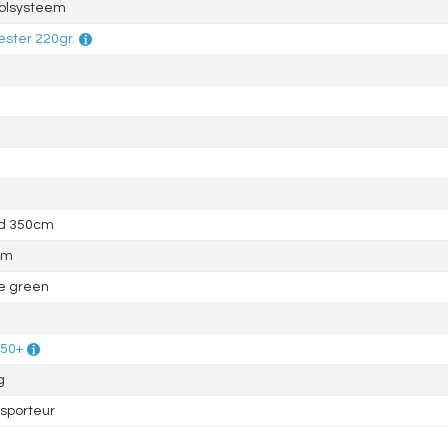
olsysteem
ester 220gr.
d 350cm
mm
e green
 50+
g
sporteur