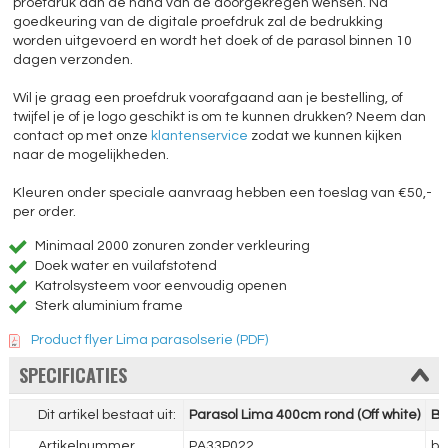
proefdruk aan de hand van de doorgekregen wensen. Na
goedkeuring van de digitale proefdruk zal de bedrukking
worden uitgevoerd en wordt het doek of de parasol binnen 10
dagen verzonden.
Wil je graag een proefdruk voorafgaand aan je bestelling, of
twijfel je of je logo geschikt is om te kunnen drukken? Neem dan
contact op met onze
klantenservice
zodat we kunnen kijken
naar de mogelijkheden.
Kleuren onder speciale aanvraag hebben een toeslag van €50,-
per order.
Minimaal 2000 zonuren zonder verkleuring
Doek water en vuilafstotend
Katrolsysteem voor eenvoudig openen
Sterk aluminium frame
Product flyer Lima parasolserie (PDF)
SPECIFICATIES
Dit artikel bestaat uit:
Parasol Lima 400cm rond (Off white)
Be
Artikelnummer
PA33P022
be