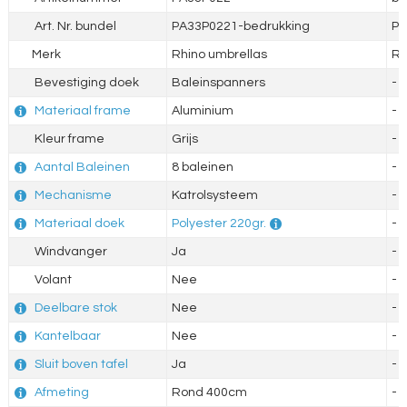
Art. Nr. bundel
PA33P0221-bedrukking
PA
Merk
Rhino umbrellas
Rh
Bevestiging doek
Baleinspanners
-
Materiaal frame
Aluminium
-
Kleur frame
Grijs
-
Aantal Baleinen
8 baleinen
-
Mechanisme
Katrolsysteem
-
Materiaal doek
Polyester 220gr.
-
Windvanger
Ja
-
Volant
Nee
-
Deelbare stok
Nee
-
Kantelbaar
Nee
-
Sluit boven tafel
Ja
-
Afmeting
Rond 400cm
-