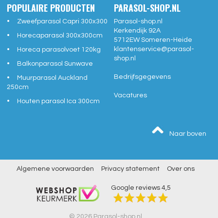
POPULAIRE PRODUCTEN
PARASOL-SHOP.NL
Zweefparasol Capri 300x300
Parasol-shop.nl
Kerkendijk 92A
Horecaparasol 300x300cm
5712EW
Someren-Heide
klantenservice@
parasol-
Horeca parasolvoet 120kg
shop.nl
Balkonparasol Sunwave
Bedrijfsgegevens
Muurparasol Auckland
250cm
Vacatures
Houten parasol Ica 300cm
Naar boven
Algemene voorwaarden
Privacy statement
Over ons
Google reviews
4,5
© 2026 Parasol-shop.nl