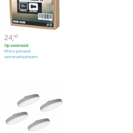
24,
95
Op voorraad
Rhino parasol
vernevelsysteem