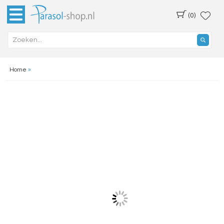
(0)
Home
»