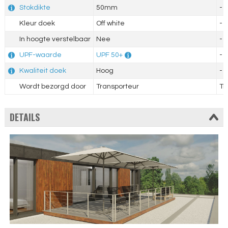
Stokdikte
50mm
-
Kleur doek
Off white
-
In hoogte verstelbaar
Nee
-
UPF-waarde
UPF 50+
-
Kwaliteit doek
Hoog
-
Wordt bezorgd door
Transporteur
Tr
DETAILS