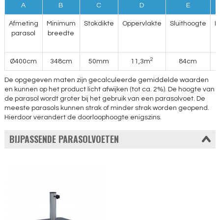
A
B
C
D
E
Afmeting
Minimum
Stokdikte
Oppervlakte
Sluithoogte
D
parasol
breedte
2
Ø400cm
348cm
50mm
11,3m
84cm
De opgegeven maten zijn gecalculeerde gemiddelde waarden
en kunnen op het product licht afwijken (tot ca. 2%). De hoogte van
de parasol wordt groter bij het gebruik van een parasolvoet. De
meeste parasols kunnen strak of minder strak worden geopend.
Hierdoor verandert de doorloophoogte enigszins.
BIJPASSENDE PARASOLVOETEN