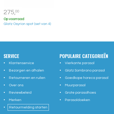
275,
00
Op voorraad
Glatz Osyrion spot (set van 4)
SERVICE
POPULAIRE CATEGORIEËN
Klantenservice
Vierkante parasol
Bezorgen en afhalen
Glatz Sombrano parasol
Retourneren en ruilen
Goedkope horeca parasol
Over ons
Muurparasol
Reviewbeleid
Grote parasolhoes
Merken
Parasoldoeken
Retourmelding starten