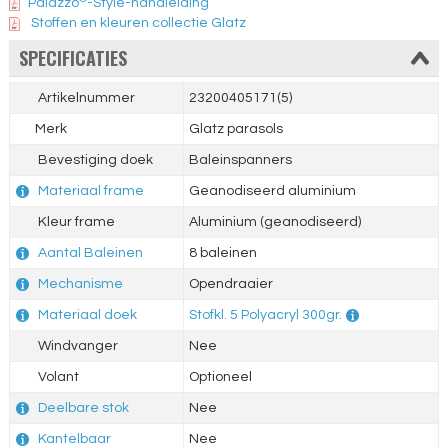
Palazzo
-Style-handleiding
Stoffen en kleuren collectie Glatz
SPECIFICATIES
Artikelnummer
23200405171(5)
Merk
Glatz parasols
Bevestiging doek
Baleinspanners
Materiaal frame
Geanodiseerd aluminium
Kleur frame
Aluminium (geanodiseerd)
Aantal Baleinen
8 baleinen
Mechanisme
Opendraaier
Materiaal doek
Stofkl. 5 Polyacryl 300gr.
Windvanger
Nee
Volant
Optioneel
Deelbare stok
Nee
Kantelbaar
Nee