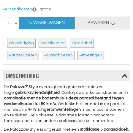
Verzendkosten
:
gratis!
IN WINKELWAGEN
BEWAREN
Omschrijving
Specificaties
Maattabel
Parasolvoeten
Parasolhoezen
Afmetingen
OMSCHRIJVING
®
De
Palazzo
Style
overtuigt met grote prestaties en
hoge
gebruiksvriendelijkheid
. Dankzij de sterke constructie en
in
combinatie met de bodemhuls is deze parasol bestand tegen
windsnelheden tot 80 km/u.
Ondanks het formaat is de parasol
met slechts
4-13 slingeromwentelingen
moeiteloos te openen
en te sluiten. De Noblesse is daarmee ideaal voor horeca-
terrassen, hotels en andere professionele buitenruimtes.
De Palazzo® Style is uitgerust met een
stofklasse 5 parasoldoek
,