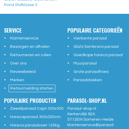
Rond Stofklasse 5
SERVICE
POPULAIRE CATEGORIEËN
Klantenservice
Vierkante parasol
Bezorgen en afhalen
Glatz Sombrano parasol
Retourneren en ruilen
Goedkope horeca parasol
Over ons
Muurparasol
Reviewbeleid
Grote parasolhoes
Merken
Parasoldoeken
Retourmelding starten
POPULAIRE PRODUCTEN
PARASOL-SHOP.NL
Zweefparasol Capri 300x300
Parasol-shop.nl
Kerkendijk 92A
Horecaparasol 300x300cm
5712EW
Someren-Heide
klantenservice@
parasol-
Horeca parasolvoet 120kg