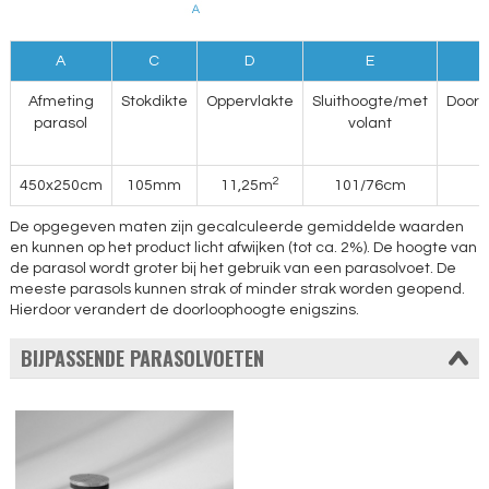
A
C
D
E
Afmeting
Stokdikte
Oppervlakte
Sluithoogte/met
Doorl
parasol
volant
2
450x250cm
105mm
11,25m
101/76cm
De opgegeven maten zijn gecalculeerde gemiddelde waarden
en kunnen op het product licht afwijken (tot ca. 2%). De hoogte van
de parasol wordt groter bij het gebruik van een parasolvoet. De
meeste parasols kunnen strak of minder strak worden geopend.
Hierdoor verandert de doorloophoogte enigszins.
BIJPASSENDE PARASOLVOETEN