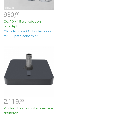
930,
00
Ca. 10 - 15 werkdagen
levertijd
Glatz Palazzo® - Bodemhuls
M8 + Opstelscharnier
2.119,
00
Product bestaat uit meerdere
artikelen