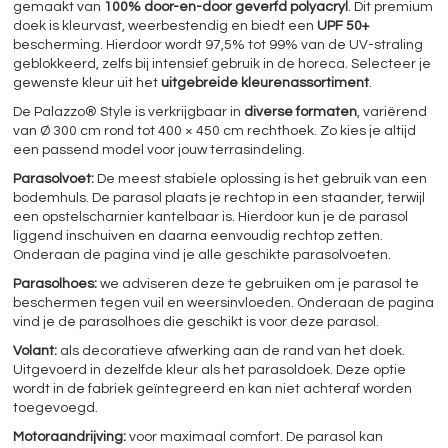
gemaakt van
100% door-en-door geverfd polyacryl
. Dit premium
doek is kleurvast, weerbestendig en biedt een
UPF 50+
bescherming. Hierdoor wordt 97,5% tot 99% van de UV-straling
geblokkeerd, zelfs bij intensief gebruik in de horeca. Selecteer je
gewenste kleur uit het
uitgebreide kleurenassortiment
.
De Palazzo® Style is verkrijgbaar in
diverse formaten
, variërend
van Ø 300 cm rond tot 400 × 450 cm rechthoek. Zo kies je altijd
een passend model voor jouw terrasindeling.
Parasolvoet:
De meest stabiele oplossing is het gebruik van een
bodemhuls. De parasol plaats je rechtop in een staander, terwijl
een opstelscharnier kantelbaar is. Hierdoor kun je de parasol
liggend inschuiven en daarna eenvoudig rechtop zetten.
Onderaan de pagina vind je alle geschikte parasolvoeten.
Parasolhoes:
we adviseren deze te gebruiken om je parasol te
beschermen tegen vuil en weersinvloeden. Onderaan de pagina
vind je de parasolhoes die geschikt is voor deze parasol.
Volant:
als decoratieve afwerking aan de rand van het doek.
Uitgevoerd in dezelfde kleur als het parasoldoek. Deze optie
wordt in de fabriek geïntegreerd en kan niet achteraf worden
toegevoegd.
Motoraandrijving:
voor maximaal comfort. De parasol kan