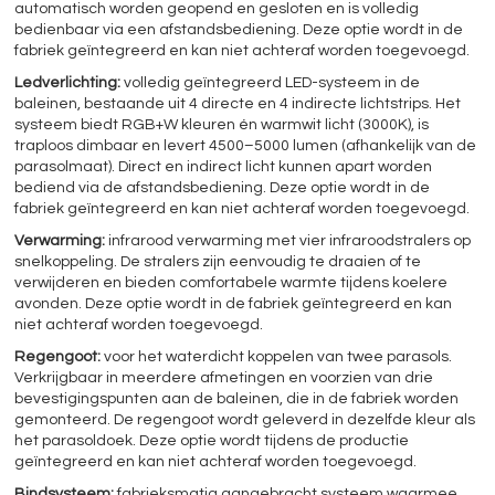
automatisch worden geopend en gesloten en is volledig
bedienbaar via een afstandsbediening. Deze optie wordt in de
fabriek geïntegreerd en kan niet achteraf worden toegevoegd.
Ledverlichting:
volledig geïntegreerd LED-systeem in de
baleinen, bestaande uit 4 directe en 4 indirecte lichtstrips. Het
systeem biedt RGB+W kleuren én warmwit licht (3000K), is
traploos dimbaar en levert 4500–5000 lumen (afhankelijk van de
parasolmaat). Direct en indirect licht kunnen apart worden
bediend via de afstandsbediening. Deze optie wordt in de
fabriek geïntegreerd en kan niet achteraf worden toegevoegd.
Verwarming:
infrarood verwarming met vier infraroodstralers op
snelkoppeling. De stralers zijn eenvoudig te draaien of te
verwijderen en bieden comfortabele warmte tijdens koelere
avonden. Deze optie wordt in de fabriek geïntegreerd en kan
niet achteraf worden toegevoegd.
Regengoot:
voor het waterdicht koppelen van twee parasols.
Verkrijgbaar in meerdere afmetingen en voorzien van drie
bevestigingspunten aan de baleinen, die in de fabriek worden
gemonteerd. De regengoot wordt geleverd in dezelfde kleur als
het parasoldoek. Deze optie wordt tijdens de productie
geïntegreerd en kan niet achteraf worden toegevoegd.
Bindsysteem:
fabrieksmatig aangebracht systeem waarmee