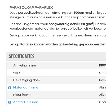
PARASOLKAP PARAFLEX
Deze
parasolkap
heeft een afmeting van
300cm rond
en is ges
stevige aluminium baleinen en je kunt de kap combineren met
Het doek is gemaakt van
hoogwaardig acryl (260 g/m²)
. Daard
weerbestendig materiaal dat je terras of balkon stijlvol besche
De kap is ook verkrijgbaar met een zwart frame. Neem hiervoo
Let op: Paraflex kappen worden op bestelling geproduceerd e
SPECIFICATIES
Artikelnummer
PFF
Merk
Umb
Bevestiging doek
Poc
Materiaal frame
Alu
Kleur frame
Zilv
Aantal Baleinen
6 ba