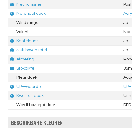
Mechanisme
Push
Materiaal doek
Acry
Windvanger
Ja
Volant
Nee
Kantelbaar
Ja
Sluit boven tafel
Ja
Afmeting
Ron
Stokdikte
35
Kleur doek
Acq
UPF-waarde
UPF
Kwaliteit doek
Uit
Wordt bezorgd door
DPD
BESCHIKBARE KLEUREN