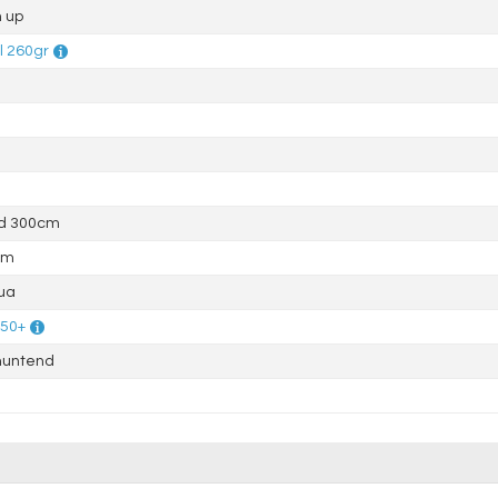
 up
l 260gr
d 300cm
mm
ua
 50+
muntend