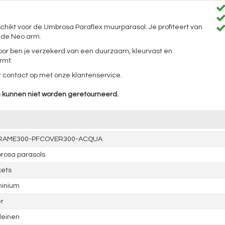
chikt voor de Umbrosa Paraflex muurparasol. Je profiteert van
 de Neo arm.
oor ben je verzekerd van een duurzaam, kleurvast en
rmt.
r contact op met onze klantenservice.
n kunnen niet worden geretourneerd.
RAME300-PFCOVER300-ACQUA
rosa parasols
kets
minium
er
leinen