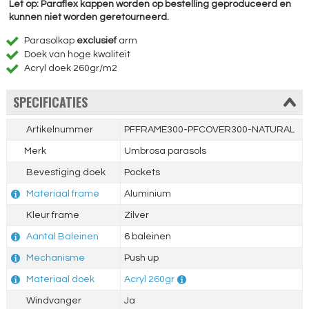
Let op: Paraflex kappen worden op bestelling geproduceerd en
kunnen niet worden geretourneerd.
Parasolkap
exclusief
arm
Doek van hoge kwaliteit
Acryl doek 260gr/m2
SPECIFICATIES
Artikelnummer
PFFRAME300-PFCOVER300-NATURAL
Merk
Umbrosa parasols
Bevestiging doek
Pockets
Materiaal frame
Aluminium
Kleur frame
Zilver
Aantal Baleinen
6 baleinen
Mechanisme
Push up
Materiaal doek
Acryl 260gr
Windvanger
Ja