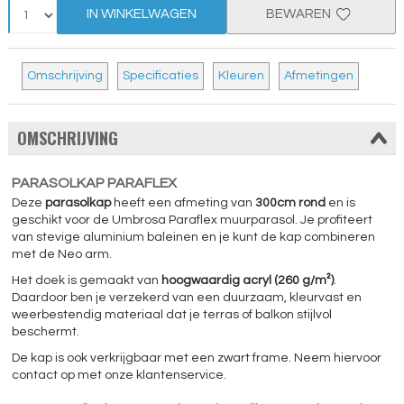
IN WINKELWAGEN
BEWAREN
Omschrijving
Specificaties
Kleuren
Afmetingen
OMSCHRIJVING
PARASOLKAP PARAFLEX
Deze
parasolkap
heeft een afmeting van
300cm rond
en is
geschikt voor de Umbrosa Paraflex muurparasol. Je profiteert
van stevige aluminium baleinen en je kunt de kap combineren
met de Neo arm.
Het doek is gemaakt van
hoogwaardig acryl (260 g/m²)
.
Daardoor ben je verzekerd van een duurzaam, kleurvast en
weerbestendig materiaal dat je terras of balkon stijlvol
beschermt.
De kap is ook verkrijgbaar met een zwart frame. Neem hiervoor
contact op met onze klantenservice.