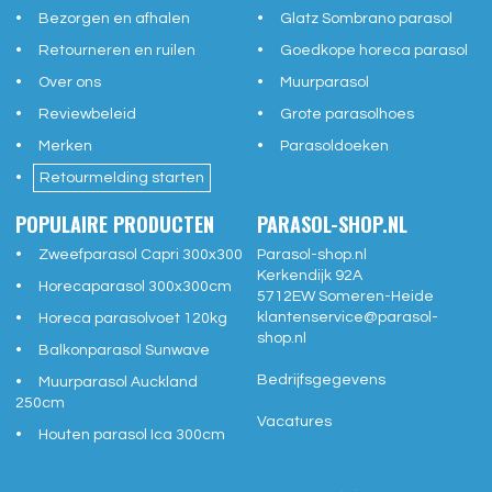
Bezorgen en afhalen
Glatz Sombrano parasol
Retourneren en ruilen
Goedkope horeca parasol
Over ons
Muurparasol
Reviewbeleid
Grote parasolhoes
Merken
Parasoldoeken
Retourmelding starten
POPULAIRE PRODUCTEN
PARASOL-SHOP.NL
Zweefparasol Capri 300x300
Parasol-shop.nl
Kerkendijk 92A
Horecaparasol 300x300cm
5712EW
Someren-Heide
klantenservice@
parasol-
Horeca parasolvoet 120kg
shop.nl
Balkonparasol Sunwave
Bedrijfsgegevens
Muurparasol Auckland
250cm
Vacatures
Houten parasol Ica 300cm