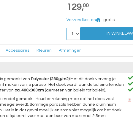
129,
00
Verzendkosten
:
gratis!
IN WINKELW
Accessoires
Kleuren
Afmetingen
is gemaakt van
Polyester (230g/m2)
Met dit doek vervang je
unt maken van je parasol. Het doek wordt aan de baleinuiteinden
eter van
ca. 400x300cm
(gemeten van balein tot balein).
aald model gemaakt. Houd er rekening mee dat het doek vast
et meegeleverd). Sommige parasols hebben dunne aluminium
n. Het is in dat geval moeilijk en soms niet mogelijk om het doek
 dan altijd eerst voor met een boor van maximaal 2,5mm.