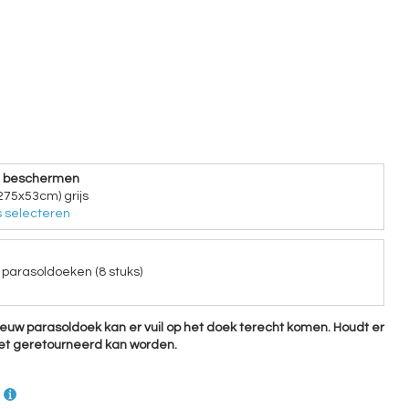
e beschermen
275x53cm) grijs
 selecteren
parasoldoeken (8 stuks)
ieuw parasoldoek kan er vuil op het doek terecht komen. Houdt er
iet geretourneerd kan worden.