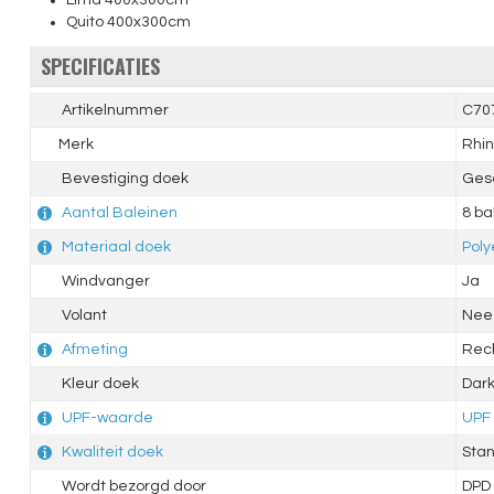
Lima 400x300cm
Quito 400x300cm
SPECIFICATIES
Artikelnummer
C70
Merk
Rhin
Bevestiging doek
Ges
Aantal Baleinen
8 ba
Materiaal doek
Poly
Windvanger
Ja
Volant
Nee
Afmeting
Rec
Kleur doek
Dark
UPF-waarde
UPF
Kwaliteit doek
Sta
Wordt bezorgd door
DPD