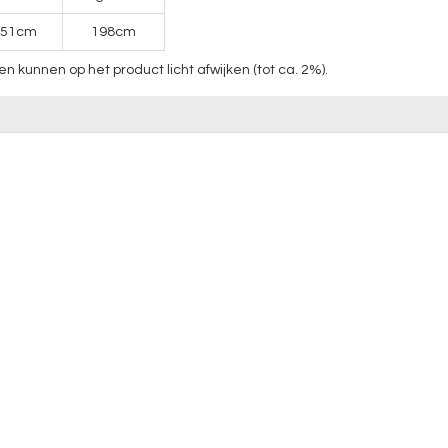
151cm
198cm
unnen op het product licht afwijken (tot ca. 2%).