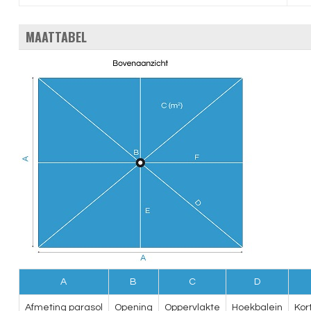
MAATTABEL
A
B
C
D
Afmeting parasol
Opening
Oppervlakte
Hoekbalein
Kor