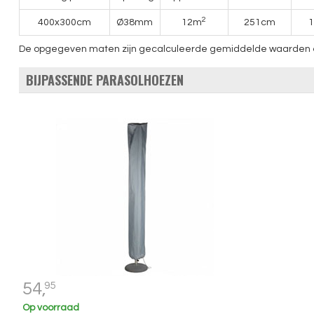
2
400x300cm
Ø38mm
12m
251cm
De opgegeven maten zijn gecalculeerde gemiddelde waarden en k
BIJPASSENDE PARASOLHOEZEN
54,
95
Op voorraad