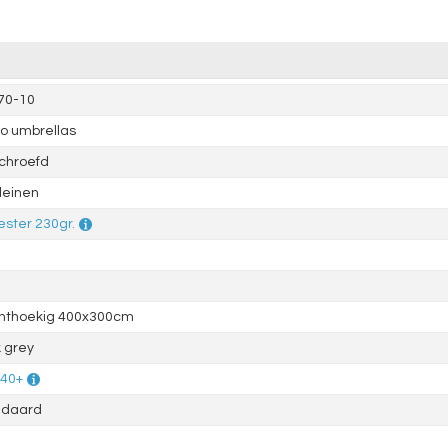
70-10
o umbrellas
chroefd
leinen
ester 230gr.
hthoekig 400x300cm
 grey
 40+
ndaard