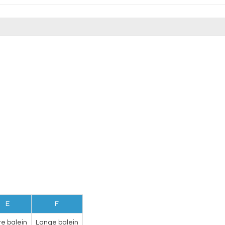
E
F
te balein
Lange balein