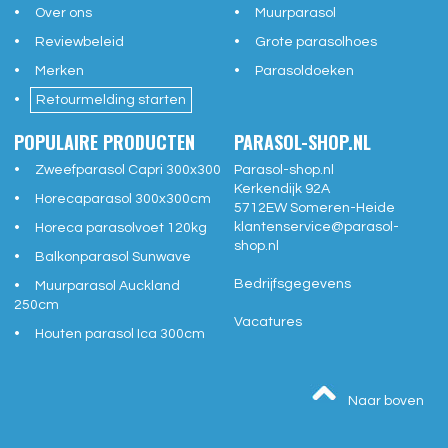
Over ons
Muurparasol
Reviewbeleid
Grote parasolhoes
Merken
Parasoldoeken
Retourmelding starten
POPULAIRE PRODUCTEN
PARASOL-SHOP.NL
Zweefparasol Capri 300x300
Parasol-shop.nl
Kerkendijk 92A
Horecaparasol 300x300cm
5712EW
Someren-Heide
klantenservice@
parasol-
Horeca parasolvoet 120kg
shop.nl
Balkonparasol Sunwave
Bedrijfsgegevens
Muurparasol Auckland
250cm
Vacatures
Houten parasol Ica 300cm
Naar boven