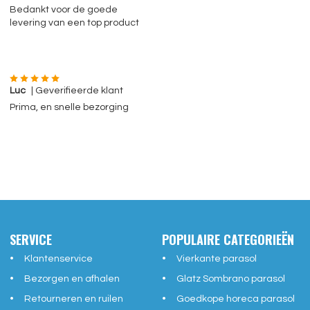
Bedankt voor de goede
levering van een top product
Luc
| Geverifieerde klant
Prima, en snelle bezorging
SERVICE
POPULAIRE CATEGORIEËN
Klantenservice
Vierkante parasol
Bezorgen en afhalen
Glatz Sombrano parasol
Retourneren en ruilen
Goedkope horeca parasol