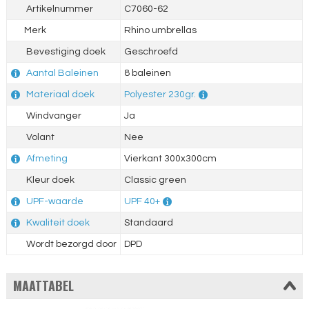
Artikelnummer
C7060-62
Merk
Rhino umbrellas
Bevestiging doek
Geschroefd
Aantal Baleinen
8 baleinen
Materiaal doek
Polyester 230gr.
Windvanger
Ja
Volant
Nee
Afmeting
Vierkant 300x300cm
Kleur doek
Classic green
UPF-waarde
UPF 40+
Kwaliteit doek
Standaard
Wordt bezorgd door
DPD
MAATTABEL