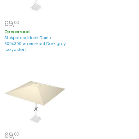
69,
00
Op voorraad
Stokparasoldoek Rhino
300x300cm vierkant Dark grey
(polyester)
69,
00