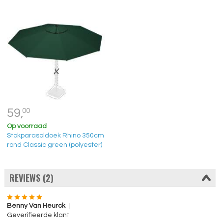
59,
00
Op voorraad
Stokparasoldoek Rhino 350cm
rond Classic green (polyester)
REVIEWS (2)
Benny Van Heurck
|
Geverifieerde klant