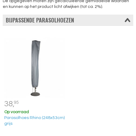
De opgegeven maten zijn gecalculeerde gemiddelde waarden
en kunnen op het product licht afwijken (tot ca. 2%).
BIJPASSENDE PARASOLHOEZEN
38,
95
Op voorraad
Parasolhoes Rhino (248x53cm)
grijs