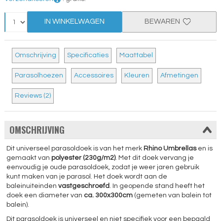
IN WINKELWAGEN
BEWAREN
Omschrijving
Specificaties
Maattabel
Parasolhoezen
Accessoires
Kleuren
Afmetingen
Reviews (2)
OMSCHRIJVING
Dit universeel parasoldoek is van het merk
Rhino Umbrellas
en is
gemaakt van
polyester (230g/m2)
. Met dit doek vervang je
eenvoudig je oude parasoldoek, zodat je weer jaren gebruik
kunt maken van je parasol. Het doek wordt aan de
baleinuiteinden
vastgeschroefd
. In geopende stand heeft het
doek een diameter van
ca. 300x300cm
(gemeten van balein tot
balein).
Dit parasoldoek is universeel en niet specifiek voor een bepaald