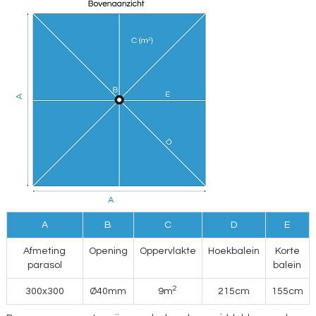
A
B
C
D
E
Afmeting
Opening
Oppervlakte
Hoekbalein
Korte
parasol
balein
2
300x300
Ø40mm
9m
215cm
155cm