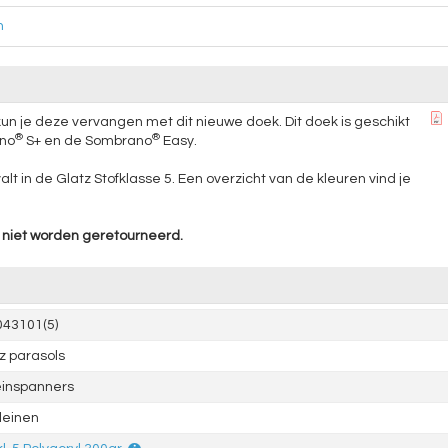
n
un je deze vervangen met dit nieuwe doek. Dit doek is geschikt
®
®
ano
S+ en de Sombrano
Easy.
 in de Glatz Stofklasse 5. Een overzicht van de kleuren vind je
niet worden geretourneerd.
43101(5)
z parasols
einspanners
leinen