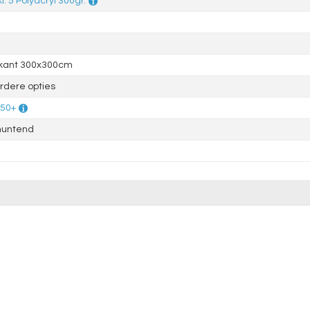
kl. 5 Polyacryl 300gr.
rkant 300x300cm
dere opties
 50+
muntend