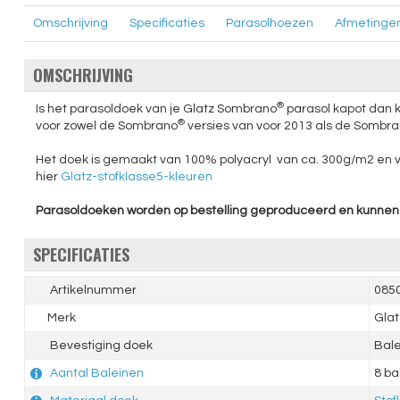
Omschrijving
Specificaties
Parasolhoezen
Afmetinge
OMSCHRIJVING
®
Is het parasoldoek van je Glatz Sombrano
parasol kapot dan k
®
voor zowel de Sombrano
versies van voor 2013 als de Sombr
Het doek is gemaakt van 100% polyacryl van ca. 300g/m2 en valt
hier
Glatz-stofklasse5-kleuren
Parasoldoeken worden op bestelling geproduceerd en kunnen 
SPECIFICATIES
Artikelnummer
0850
Merk
Glat
Bevestiging doek
Bal
Aantal Baleinen
8 ba