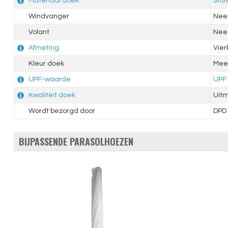
Materiaal doek
Stof
Windvanger
Nee
Volant
Nee
Afmeting
Vie
Kleur doek
Meer
UPF-waarde
UPF
Kwaliteit doek
Uit
Wordt bezorgd door
DPD
BIJPASSENDE PARASOLHOEZEN