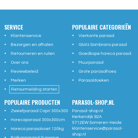
SERVICE
POPULAIRE CATEGORIEËN
Klantenservice
Vierkante parasol
Bezorgen en afhalen
Glatz Sombrano parasol
Retourneren en ruilen
Goedkope horeca parasol
Over ons
Muurparasol
Reviewbeleid
Grote parasolhoes
Merken
Parasoldoeken
Retourmelding starten
POPULAIRE PRODUCTEN
PARASOL-SHOP.NL
Zweefparasol Capri 300x300
Parasol-shop.nl
Kerkendijk 92A
Horecaparasol 300x300cm
5712EW
Someren-Heide
klantenservice@
parasol-
Horeca parasolvoet 120kg
shop.nl
Balkonparasol Sunwave