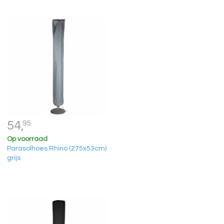
54,
95
Op voorraad
Parasolhoes Rhino (275x53cm)
grijs