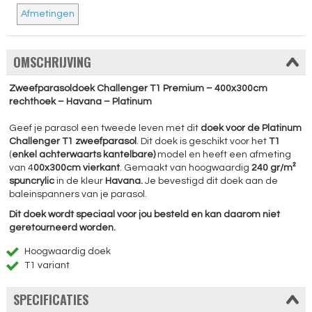
Afmetingen
OMSCHRIJVING
Zweefparasoldoek Challenger T1 Premium – 400x300cm
rechthoek – Havana – Platinum
Geef je parasol een tweede leven met dit
doek voor de Platinum
Challenger T1 zweefparasol
. Dit doek is geschikt voor het
T1
(
enkel achterwaarts kantelbare)
model en heeft een afmeting
van 4
00x300cm vierkant
. Gemaakt van hoogwaardig
240 gr/m²
spuncrylic
in de kleur
Havana.
Je bevestigd
dit doek aan de
baleinspanners van je parasol.
Dit
doek
wordt speciaal voor jou besteld en kan daarom
niet
geretourneerd
worden.
Hoogwaardig doek
T1 variant
SPECIFICATIES