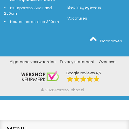
Bedrijfsgegevens
Muurparasol Auckland
250cm
Vacatures
Houten parasol Ica 300cm
Naar boven
Algemene voorwaarden
Privacy statement
Over ons
Google reviews
4,5
© 2026 Parasol-shop.nl