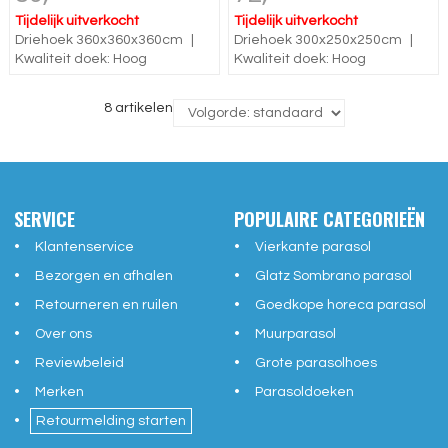
Tijdelijk uitverkocht
Tijdelijk uitverkocht
Driehoek 360x360x360cm
|
Driehoek 300x250x250cm
|
Kwaliteit doek: Hoog
Kwaliteit doek: Hoog
8 artikelen
SERVICE
POPULAIRE CATEGORIEËN
Klantenservice
Vierkante parasol
Bezorgen en afhalen
Glatz Sombrano parasol
Retourneren en ruilen
Goedkope horeca parasol
Over ons
Muurparasol
Reviewbeleid
Grote parasolhoes
Merken
Parasoldoeken
Retourmelding starten