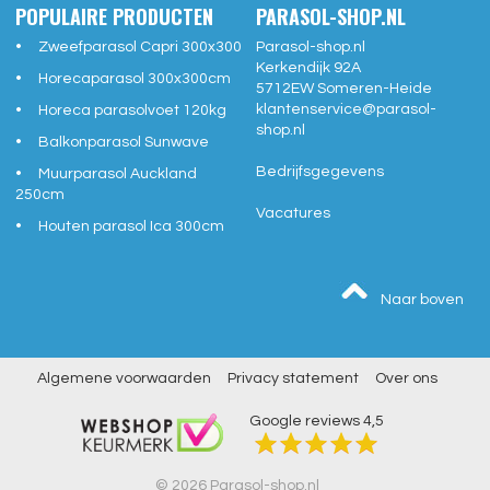
POPULAIRE PRODUCTEN
PARASOL-SHOP.NL
Zweefparasol Capri 300x300
Parasol-shop.nl
Kerkendijk 92A
Horecaparasol 300x300cm
5712EW
Someren-Heide
klantenservice@
parasol-
Horeca parasolvoet 120kg
shop.nl
Balkonparasol Sunwave
Bedrijfsgegevens
Muurparasol Auckland
250cm
Vacatures
Houten parasol Ica 300cm
Naar boven
Algemene voorwaarden
Privacy statement
Over ons
Google reviews
4,5
© 2026 Parasol-shop.nl