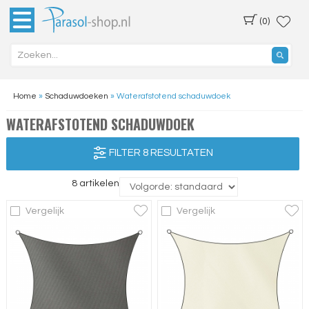
(0)
Home
»
Schaduwdoeken
»
Waterafstotend schaduwdoek
WATERAFSTOTEND SCHADUWDOEK
FILTER 8 RESULTATEN
8 artikelen
Vergelijk
Vergelijk