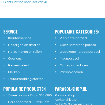
Glatz Osyrion spot (set van 4)
SERVICE
POPULAIRE CATEGORIEËN
Klantenservice
Vierkante parasol
Bezorgen en afhalen
Glatz Sombrano parasol
Retourneren en ruilen
Goedkope horeca parasol
Over ons
Muurparasol
Reviewbeleid
Grote parasolhoes
Merken
Parasoldoeken
Retourmelding starten
POPULAIRE PRODUCTEN
PARASOL-SHOP.NL
Zweefparasol Capri 300x300
Parasol-shop.nl
Kerkendijk 92A
Horecaparasol 300x300cm
5712EW
Someren-Heide