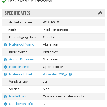
Doek is water- vuil afstotend
SPECIFICATIES
Artikelnummer
PC31P016
Merk
Madison parasols
Bevestiging doek
Geschroefd
Materiaal frame
Aluminium
Kleur frame
Antraciet
Aantal Baleinen
8 baleinen
Mechanisme
Opendraaier
Materiaal doek
Polyester 220gr.
Windvanger
Ja
Volant
Nee
Kantelbaar
Zijwaarts en achterwaarts
Sluit boven tafel
Nee