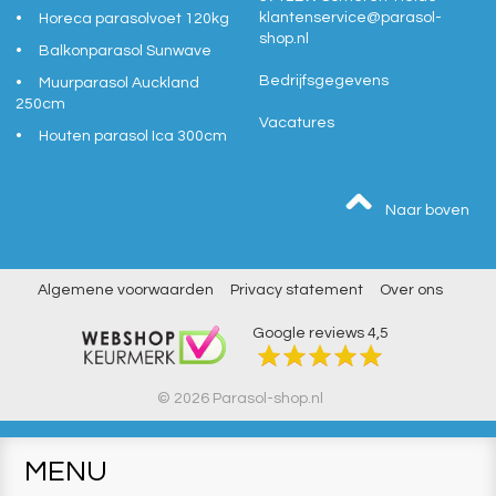
klantenservice@
parasol-
Horeca parasolvoet 120kg
shop.nl
Balkonparasol Sunwave
Bedrijfsgegevens
Muurparasol Auckland
250cm
Vacatures
Houten parasol Ica 300cm
Naar boven
Algemene voorwaarden
Privacy statement
Over ons
Google reviews
4,5
© 2026 Parasol-shop.nl
MENU