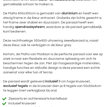
gemakkelijk schoon te maken is.
De Malta 400x300cm is gemaakt van
aluminium
en heeft een
stevig frame in de kleur antraciet. Ondanks zijn lichte gewicht is
het frame zeer stabiel en duurzaam. De parasol heeft een
handig
opendraaisysteem
, waardoor je de parasol gemakkelijk
kunt bedienen.
Deze rechthoekige 300x400 uitvoering zweefparasol is, naast
deze kleur, ook te verkrijgen in de kleur grey.
Kortom, de Malta van Madison is de perfecte parasol voor wie op
zoek is naar een flexibele en duurzame oplossing om zich te
beschermen tegen de zon. Met zijn hoogwaardige materialen,
handige functies en stijlvolle design is deze parasol een echte
aanwinst voor elke tuin of terras.
De parasol wordt geleverd
inclusief
8 cm hoge kruisvoet,
exclusief tegels
. In de kruisvoet dien je 8 tegels van 50x50x4cm
te leggen (niet verkrijgbaar bij ons)
Zijwaarts en achterwaarts kantelbaar
Inclusief kruisvoet