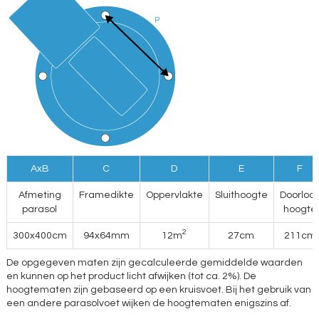
AxB
C
D
E
F
Afmeting
Framedikte
Oppervlakte
Sluithoogte
Doorloo
parasol
hoogte
2
300x400cm
94x64mm
12m
27cm
211cm
De opgegeven maten zijn gecalculeerde gemiddelde waarden
en kunnen op het product licht afwijken (tot ca. 2%). De
hoogtematen zijn gebaseerd op een kruisvoet. Bij het gebruik van
een andere parasolvoet wijken de hoogtematen enigszins af.