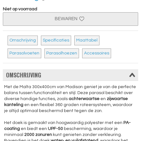
Niet op voorraad
BEWAREN
Omschrijving
Specificaties
Maattabel
Parasolvoeten
Parasolhoezen
Accessoires
OMSCHRIJVING
Met de Malta 300x400cm van Madison geniet je van de perfecte
balans tussen functionaliteit en stijl. Deze parasol beschikt over
diverse handige functies, zoals
achterwaartse
en
zijwaartse
kanteling
en een flexibel 360 graden roteersysteem, waardoor
je altijd optimaal beschermd bent tegen de zon.
Het doek is gemaakt van hoogwaardig polyester met een
PA-
coating
en biedt een
UPF-50
bescherming, waardoor je
minimaal
2000 zonuren
kunt genieten zonder verkleuring.
Bovendien is het doek
water- en vuilafstotend
, waardoor het