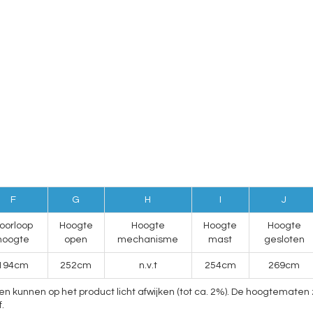
F
G
H
I
J
oorloop
Hoogte
Hoogte
Hoogte
Hoogte
hoogte
open
mechanisme
mast
gesloten
194cm
252cm
n.v.t
254cm
269cm
nnen op het product licht afwijken (tot ca. 2%). De hoogtematen zij
.