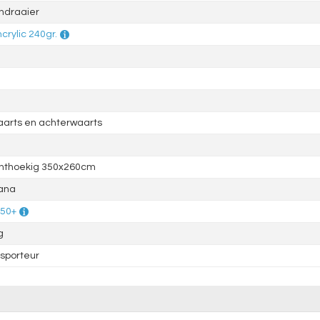
ndraaier
crylic 240gr.
aarts en achterwaarts
hthoekig 350x260cm
ana
 50+
g
sporteur