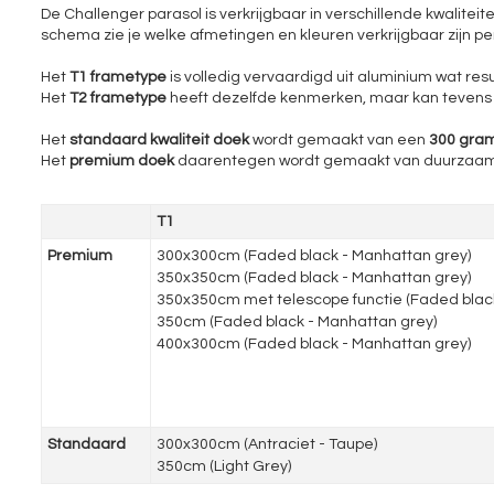
De Challenger parasol is verkrijgbaar in verschillende kwaliteit
schema zie je welke afmetingen en kleuren verkrijgbaar zijn pe
Het
T1 frametype
is volledig vervaardigd uit aluminium wat res
Het
T2 frametype
heeft dezelfde kenmerken, maar kan tevens oo
Het
standaard kwaliteit doek
wordt gemaakt van een
300 gram
Het
premium doek
daarentegen wordt gemaakt van duurzaa
T1
Premium
300x300cm (Faded black - Manhattan grey)
350x350cm (Faded black - Manhattan grey)
350x350cm met telescope functie (Faded blac
350cm (Faded black - Manhattan grey)
400x300cm (Faded black - Manhattan grey)
Standaard
300x300cm (Antraciet - Taupe)
350cm (Light Grey)