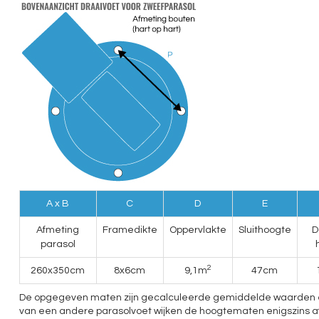
A x B
C
D
E
Afmeting
Framedikte
Oppervlakte
Sluithoogte
D
parasol
2
260x350cm
8x6cm
9,1m
47cm
De opgegeven maten zijn gecalculeerde gemiddelde waarden en ku
van een andere parasolvoet wijken de hoogtematen enigszins af