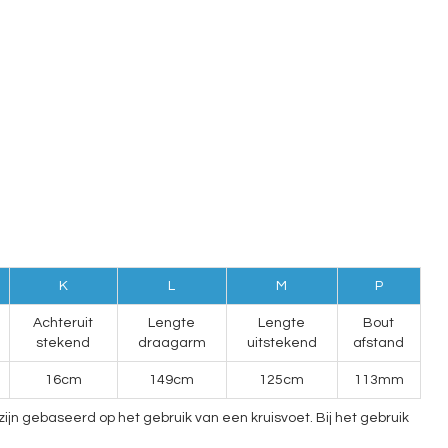
K
L
M
P
Achteruit
Lengte
Lengte
Bout
stekend
draagarm
uitstekend
afstand
16cm
149cm
125cm
113mm
n gebaseerd op het gebruik van een kruisvoet. Bij het gebruik