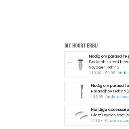
DIT HOORT ERBIJ
Nodig om parasol te 
Bodemhuls met beves
Voyager - Rhino
119,90
+92,95
Ander
Nodig om parasol t
Parasolhoes Rhino (
+38,95
Andere hoes
Handige accessoire
Glatz Osyrion spot (s
+135,-
Andere acce