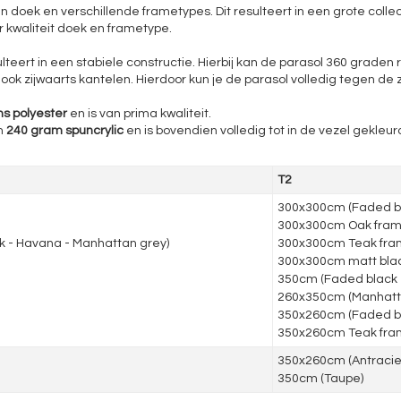
en doek en verschillende frametypes. Dit resulteert in een grote colle
r kwaliteit doek en frametype.
ulteert in een stabiele constructie. Hierbij kan de parasol 360 grade
k zijwaarts kantelen. Hierdoor kun je de parasol volledig tegen de 
s polyester
en is van prima kwaliteit.
m
240 gram spuncrylic
en is bovendien volledig tot in de vezel gekleurd
T2
300x300cm (Faded bl
300x300cm Oak frame
k - Havana - Manhattan grey)
300x300cm Teak fra
300x300cm matt black
350cm (Faded black 
260x350cm (Manhatt
350x260cm (Faded b
350x260cm Teak fr
350x260cm (Antraciet
350cm (Taupe)