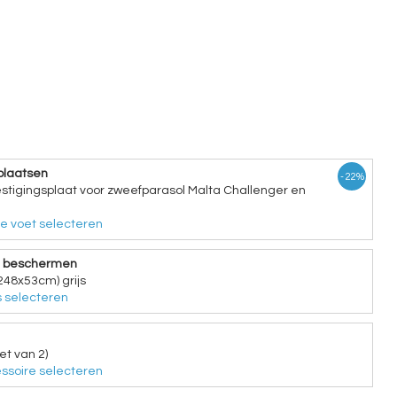
plaatsen
- 22%
tigingsplaat voor zweefparasol Malta Challenger en
e voet selecteren
e beschermen
248x53cm) grijs
 selecteren
et van 2)
ssoire selecteren