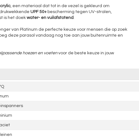
rylic
, een materiaal dat tot in de vezel is gekleurd om
 indrukwekkende
UPF 50+
bescherming tegen UV-stralen,
t is het doek
water- en vuilafstotend
.
allenger van Platinum de perfecte keuze voor mensen die op zoek
Voeg deze parasol vandaag nog toe aan jouw buitenruimte en
bijpassende hoezen en voeten
voor de beste keuze in jouw
7Q
inum
einspanners
minium
aciet
leinen