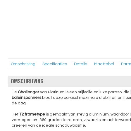
Omschrijving
Specificaties
Details
Maattabel
Para
OMSCHRIJVING
De
Challenger
van Platinum is een stijlvolle en luxe parasol di
baleinspanners
biedt deze parasol maximale stabiliteit en flexi
de dag.
Het
T2 frametype
is gemaakt van stevig aluminium, waardoor d
vermogen om 360 graden te roteren, zijwaarts en achterwaarts t
creëren van de ideale schaduwpositie.