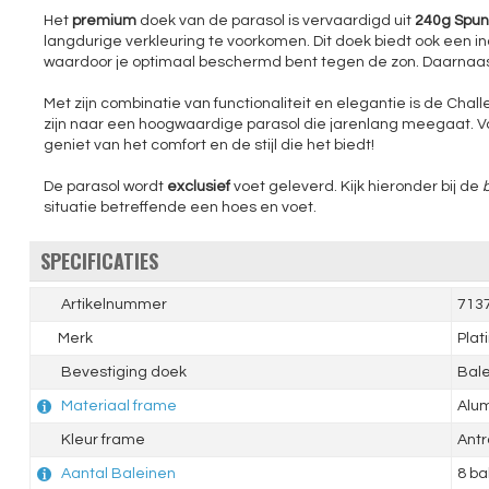
Het
premium
doek van de parasol is vervaardigd uit
240g Spunc
langdurige verkleuring te voorkomen. Dit doek biedt ook een
waardoor je optimaal beschermd bent tegen de zon. Daarnaas
Met zijn combinatie van functionaliteit en elegantie is de Ch
zijn naar een hoogwaardige parasol die jarenlang meegaat. 
geniet van het comfort en de stijl die het biedt!
De parasol wordt
exclusief
voet geleverd. Kijk hieronder bij de
situatie betreffende een hoes en voet.
SPECIFICATIES
Artikelnummer
713
Merk
Plat
Bevestiging doek
Bal
Materiaal frame
Alu
Kleur frame
Antr
Aantal Baleinen
8 ba