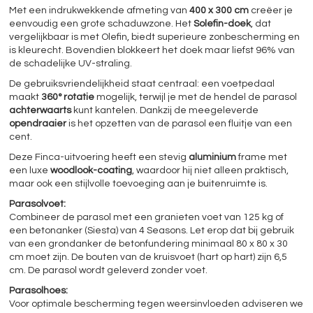
Met een indrukwekkende afmeting van
400 x 300 cm
creëer je
eenvoudig een grote schaduwzone. Het
Solefin-doek
, dat
vergelijkbaar is met Olefin, biedt superieure zonbescherming en
is kleurecht. Bovendien blokkeert het doek maar liefst 96% van
de schadelijke UV-straling.
De gebruiksvriendelijkheid staat centraal: een voetpedaal
maakt
360° rotatie
mogelijk, terwijl je met de hendel de parasol
achterwaarts
kunt kantelen. Dankzij de meegeleverde
opendraaier
is het opzetten van de parasol een fluitje van een
cent.
Deze Finca-uitvoering heeft een stevig
aluminium
frame met
een luxe
woodlook-coating
, waardoor hij niet alleen praktisch,
maar ook een stijlvolle toevoeging aan je buitenruimte is.
Parasolvoet:
Combineer de parasol met een granieten voet van 125 kg of
een betonanker (Siesta) van 4 Seasons. Let erop dat bij gebruik
van een grondanker de betonfundering minimaal 80 x 80 x 30
cm moet zijn. De bouten van de kruisvoet (hart op hart) zijn 6,5
cm. De parasol wordt geleverd zonder voet.
Parasolhoes:
Voor optimale bescherming tegen weersinvloeden adviseren we