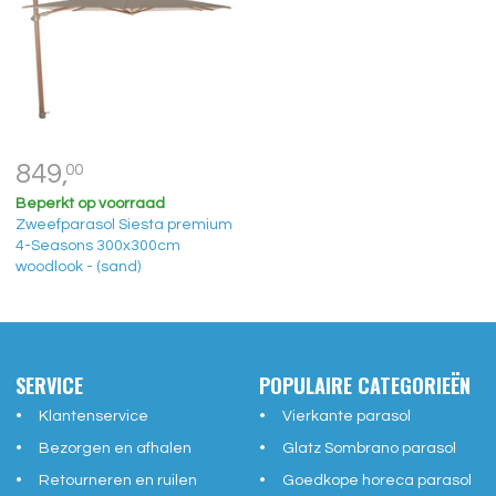
849,
00
Beperkt op voorraad
Zweefparasol Siesta premium
4-Seasons 300x300cm
woodlook - (sand)
SERVICE
POPULAIRE CATEGORIEËN
Klantenservice
Vierkante parasol
Bezorgen en afhalen
Glatz Sombrano parasol
Retourneren en ruilen
Goedkope horeca parasol