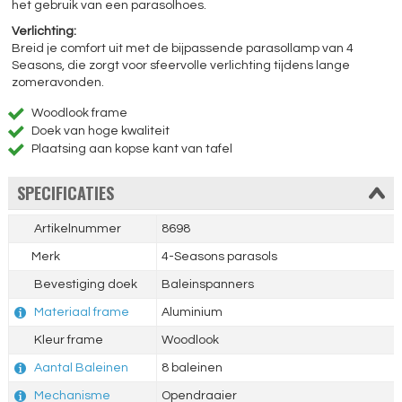
het gebruik van een parasolhoes.
Verlichting:
Breid je comfort uit met de bijpassende parasollamp van 4
Seasons, die zorgt voor sfeervolle verlichting tijdens lange
zomeravonden.
Woodlook frame
Doek van hoge kwaliteit
Plaatsing aan kopse kant van tafel
SPECIFICATIES
Artikelnummer
8698
Merk
4-Seasons parasols
Bevestiging doek
Baleinspanners
Materiaal frame
Aluminium
Kleur frame
Woodlook
Aantal Baleinen
8 baleinen
Mechanisme
Opendraaier