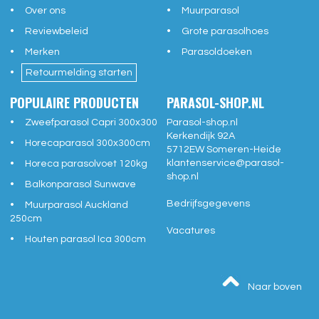
Over ons
Muurparasol
Reviewbeleid
Grote parasolhoes
Merken
Parasoldoeken
Retourmelding starten
POPULAIRE PRODUCTEN
PARASOL-SHOP.NL
Zweefparasol Capri 300x300
Parasol-shop.nl
Kerkendijk 92A
Horecaparasol 300x300cm
5712EW
Someren-Heide
klantenservice@
parasol-
Horeca parasolvoet 120kg
shop.nl
Balkonparasol Sunwave
Bedrijfsgegevens
Muurparasol Auckland
250cm
Vacatures
Houten parasol Ica 300cm
Naar boven