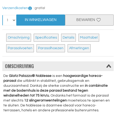
Verzendkosten
:
gratis!
IN WINKELWAGEN
BEWAREN
Omschrijving
Specificaties
Details
Maattabel
Parasolvoeten
Parasolhoezen
Afmetingen
OMSCHRIJVING
De
Glatz Palazzo® Noblesse
is een
hoogwaardige horeca-
parasol
die uitblinkt in stabiliteit, gebruiksgemak en
duurzaamheid. Dankzij de sterke constructie en
in combinatie
met de bodemhuls is deze parasol bestand tegen
windsnelheden tot 75 km/u.
Ondanks het formaat is de parasol
met slechts
12 slingeromwentelingen
moeiteloos te openen en
te sluiten. De Noblesse is daarmee ideaal voor horeca-
terrassen, hotels en andere professionele buitenruimtes.