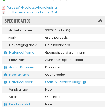
®
Palazzo
-Noblesse-handleiding
Stoffen en kleuren collectie Glatz
SPECIFICATIES
Artikelnummer
33200452171(5)
Merk
Glatz parasols
Bevestiging doek
Baleinspanners
Materiaal frame
Geanodiseerd aluminium
Kleur frame
Aluminium (geanodiseerd)
Aantal Baleinen
8 baleinen
Mechanisme
Opendraaier
Materiaal doek
Stofkl. 5 Polyacryl 300gr.
Windvanger
Nee
Volant
Optioneel
Deelbare stok
Nee