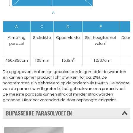
A
C
D
E
Afmeting
Stokdikte
Oppervlakte
Sluithoogte/met
Doorl
parasol
volant
2
450x350cm
105mm
15,8m
112/87cm
De opgegeven maten zijn gecalculeerde gemiddelde waarden
en kunnen op het product licht afwijken (tot ca. 2%). De
hoogtematen zijn gebaseerd op de bodemhuls M4/M8. De hoogte
van de parasol wordt groter bij het gebruik van een parasolvoet.
De meeste parasols kunnen strak of minder strak worden
geopend. Hierdoor verandert de doorloophoogte enigszins.
BIJPASSENDE PARASOLVOETEN