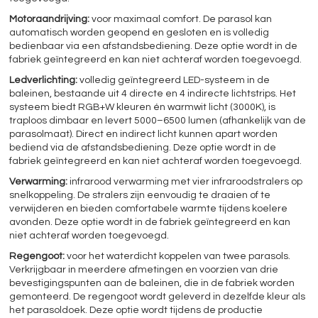
Motoraandrijving:
voor maximaal comfort. De parasol kan
automatisch worden geopend en gesloten en is volledig
bedienbaar via een afstandsbediening. Deze optie wordt in de
fabriek geïntegreerd en kan niet achteraf worden toegevoegd.
Ledverlichting:
volledig geïntegreerd LED-systeem in de
baleinen, bestaande uit 4 directe en 4 indirecte lichtstrips. Het
systeem biedt RGB+W kleuren én warmwit licht (3000K), is
traploos dimbaar en levert 5000–6500 lumen (afhankelijk van de
parasolmaat). Direct en indirect licht kunnen apart worden
bediend via de afstandsbediening. Deze optie wordt in de
fabriek geïntegreerd en kan niet achteraf worden toegevoegd.
Verwarming:
infrarood verwarming met vier infraroodstralers op
snelkoppeling. De stralers zijn eenvoudig te draaien of te
verwijderen en bieden comfortabele warmte tijdens koelere
avonden. Deze optie wordt in de fabriek geïntegreerd en kan
niet achteraf worden toegevoegd.
Regengoot:
voor het waterdicht koppelen van twee parasols.
Verkrijgbaar in meerdere afmetingen en voorzien van drie
bevestigingspunten aan de baleinen, die in de fabriek worden
gemonteerd. De regengoot wordt geleverd in dezelfde kleur als
het parasoldoek. Deze optie wordt tijdens de productie