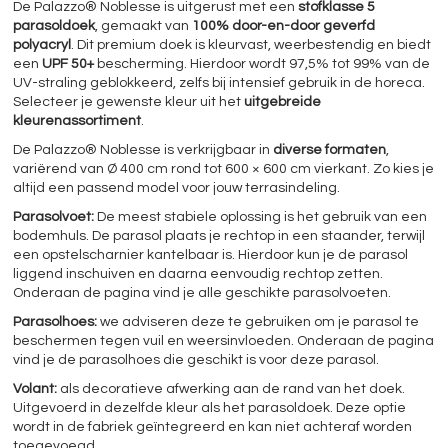
De Palazzo® Noblesse is uitgerust met een
stofklasse 5
parasoldoek
, gemaakt van
100% door-en-door geverfd
polyacryl
. Dit premium doek is kleurvast, weerbestendig en biedt
een
UPF 50+
bescherming. Hierdoor wordt 97,5% tot 99% van de
UV-straling geblokkeerd, zelfs bij intensief gebruik in de horeca.
Selecteer je gewenste kleur uit het
uitgebreide
kleurenassortiment
.
De Palazzo® Noblesse is verkrijgbaar in
diverse formaten
,
variërend van Ø 400 cm rond tot 600 × 600 cm vierkant. Zo kies je
altijd een passend model voor jouw terrasindeling.
Parasolvoet:
De meest stabiele oplossing is het gebruik van een
bodemhuls. De parasol plaats je rechtop in een staander, terwijl
een opstelscharnier kantelbaar is. Hierdoor kun je de parasol
liggend inschuiven en daarna eenvoudig rechtop zetten.
Onderaan de pagina vind je alle geschikte parasolvoeten.
Parasolhoes:
we adviseren deze te gebruiken om je parasol te
beschermen tegen vuil en weersinvloeden. Onderaan de pagina
vind je de parasolhoes die geschikt is voor deze parasol.
Volant:
als decoratieve afwerking aan de rand van het doek.
Uitgevoerd in dezelfde kleur als het parasoldoek. Deze optie
wordt in de fabriek geïntegreerd en kan niet achteraf worden
toegevoegd.