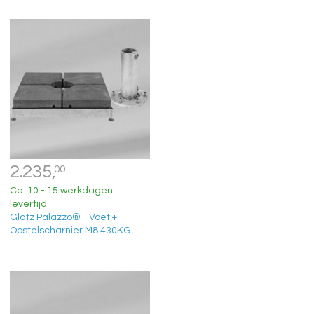
2.235,
00
Ca. 10 - 15 werkdagen
levertijd
Glatz Palazzo® - Voet +
Opstelscharnier M8 430KG