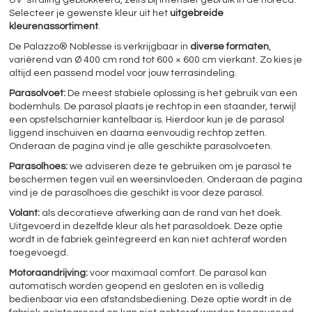
UV-straling geblokkeerd, zelfs bij intensief gebruik in de horeca.
Selecteer je gewenste kleur uit het
uitgebreide
kleurenassortiment
.
De Palazzo® Noblesse is verkrijgbaar in
diverse formaten
,
variërend van Ø 400 cm rond tot 600 × 600 cm vierkant. Zo kies je
altijd een passend model voor jouw terrasindeling.
Parasolvoet:
De meest stabiele oplossing is het gebruik van een
bodemhuls. De parasol plaats je rechtop in een staander, terwijl
een opstelscharnier kantelbaar is. Hierdoor kun je de parasol
liggend inschuiven en daarna eenvoudig rechtop zetten.
Onderaan de pagina vind je alle geschikte parasolvoeten.
Parasolhoes:
we adviseren deze te gebruiken om je parasol te
beschermen tegen vuil en weersinvloeden. Onderaan de pagina
vind je de parasolhoes die geschikt is voor deze parasol.
Volant:
als decoratieve afwerking aan de rand van het doek.
Uitgevoerd in dezelfde kleur als het parasoldoek. Deze optie
wordt in de fabriek geïntegreerd en kan niet achteraf worden
toegevoegd.
Motoraandrijving:
voor maximaal comfort. De parasol kan
automatisch worden geopend en gesloten en is volledig
bedienbaar via een afstandsbediening. Deze optie wordt in de