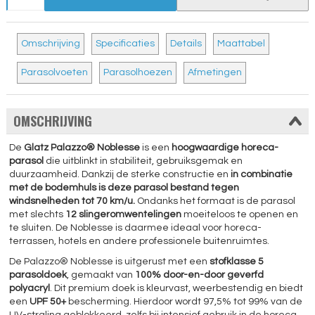
Omschrijving
Specificaties
Details
Maattabel
Parasolvoeten
Parasolhoezen
Afmetingen
OMSCHRIJVING
De
Glatz Palazzo® Noblesse
is een
hoogwaardige horeca-
parasol
die uitblinkt in stabiliteit, gebruiksgemak en
duurzaamheid. Dankzij de sterke constructie en
in combinatie
met de bodemhuls is deze parasol bestand tegen
windsnelheden tot 70 km/u.
Ondanks het formaat is de parasol
met slechts
12 slingeromwentelingen
moeiteloos te openen en
te sluiten. De Noblesse is daarmee ideaal voor horeca-
terrassen, hotels en andere professionele buitenruimtes.
De Palazzo® Noblesse is uitgerust met een
stofklasse 5
parasoldoek
, gemaakt van
100% door-en-door geverfd
polyacryl
. Dit premium doek is kleurvast, weerbestendig en biedt
een
UPF 50+
bescherming. Hierdoor wordt 97,5% tot 99% van de