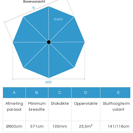
A
B
C
D
E
Afmeting
Minimum
Stokdikte
Oppervlakte
Sluithoogte/me
parasol
breedte
volant
2
Ø600cm
571cm
105mm
25,5m
141/116cm