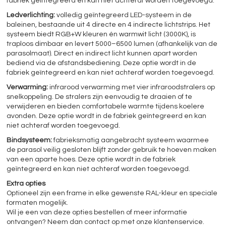
fabriek geïntegreerd en kan niet achteraf worden toegevoegd.
Ledverlichting:
volledig geïntegreerd LED-systeem in de
baleinen, bestaande uit 4 directe en 4 indirecte lichtstrips. Het
systeem biedt RGB+W kleuren én warmwit licht (3000K), is
traploos dimbaar en levert 5000–6500 lumen (afhankelijk van de
parasolmaat). Direct en indirect licht kunnen apart worden
bediend via de afstandsbediening. Deze optie wordt in de
fabriek geïntegreerd en kan niet achteraf worden toegevoegd.
Verwarming:
infrarood verwarming met vier infraroodstralers op
snelkoppeling. De stralers zijn eenvoudig te draaien of te
verwijderen en bieden comfortabele warmte tijdens koelere
avonden. Deze optie wordt in de fabriek geïntegreerd en kan
niet achteraf worden toegevoegd.
Bindsysteem:
fabrieksmatig aangebracht systeem waarmee
de parasol veilig gesloten blijft zonder gebruik te hoeven maken
van een aparte hoes. Deze optie wordt in de fabriek
geïntegreerd en kan niet achteraf worden toegevoegd.
Extra opties
Optioneel zijn een frame in elke gewenste RAL-kleur en speciale
formaten mogelijk.
Wil je een van deze opties bestellen of meer informatie
ontvangen? Neem dan contact op met onze klantenservice.