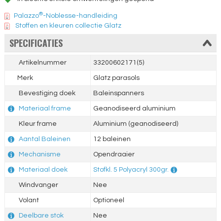
®
Palazzo
-Noblesse-handleiding
Stoffen en kleuren collectie Glatz
SPECIFICATIES
Artikelnummer
33200602171(5)
Merk
Glatz parasols
Bevestiging doek
Baleinspanners
Materiaal frame
Geanodiseerd aluminium
Kleur frame
Aluminium (geanodiseerd)
Aantal Baleinen
12 baleinen
Mechanisme
Opendraaier
Materiaal doek
Stofkl. 5 Polyacryl 300gr.
Windvanger
Nee
Volant
Optioneel
Deelbare stok
Nee