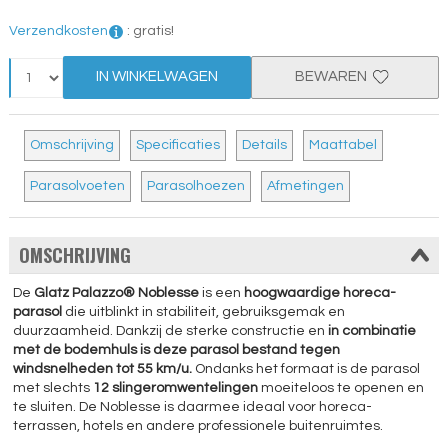
Verzendkosten
:
gratis!
IN WINKELWAGEN
BEWAREN
Omschrijving
Specificaties
Details
Maattabel
Parasolvoeten
Parasolhoezen
Afmetingen
OMSCHRIJVING
De
Glatz Palazzo® Noblesse
is een
hoogwaardige horeca-
parasol
die uitblinkt in stabiliteit, gebruiksgemak en
duurzaamheid. Dankzij de sterke constructie en
in combinatie
met de bodemhuls is deze parasol bestand tegen
windsnelheden tot 55 km/u.
Ondanks het formaat is de parasol
met slechts
12 slingeromwentelingen
moeiteloos te openen en
te sluiten. De Noblesse is daarmee ideaal voor horeca-
terrassen, hotels en andere professionele buitenruimtes.