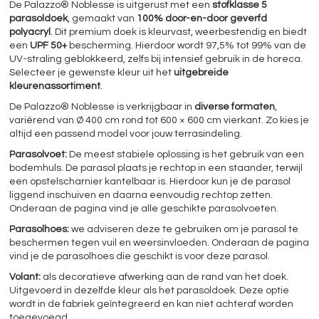
De Palazzo® Noblesse is uitgerust met een
stofklasse 5
parasoldoek
, gemaakt van
100% door-en-door geverfd
polyacryl
. Dit premium doek is kleurvast, weerbestendig en biedt
een
UPF 50+
bescherming. Hierdoor wordt 97,5% tot 99% van de
UV-straling geblokkeerd, zelfs bij intensief gebruik in de horeca.
Selecteer je gewenste kleur uit het
uitgebreide
kleurenassortiment
.
De Palazzo® Noblesse is verkrijgbaar in
diverse formaten
,
variërend van Ø 400 cm rond tot 600 × 600 cm vierkant. Zo kies je
altijd een passend model voor jouw terrasindeling.
Parasolvoet:
De meest stabiele oplossing is het gebruik van een
bodemhuls. De parasol plaats je rechtop in een staander, terwijl
een opstelscharnier kantelbaar is. Hierdoor kun je de parasol
liggend inschuiven en daarna eenvoudig rechtop zetten.
Onderaan de pagina vind je alle geschikte parasolvoeten.
Parasolhoes:
we adviseren deze te gebruiken om je parasol te
beschermen tegen vuil en weersinvloeden. Onderaan de pagina
vind je de parasolhoes die geschikt is voor deze parasol.
Volant:
als decoratieve afwerking aan de rand van het doek.
Uitgevoerd in dezelfde kleur als het parasoldoek. Deze optie
wordt in de fabriek geïntegreerd en kan niet achteraf worden
toegevoegd.