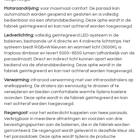
Motoraandrijving:
voor maximaal comfort. De parasol kan
automatisch worden geopend en gesloten en is volledig
bedienbaar via een afstandsbediening. Deze optie wordt in de
fabriek geïntegreerd en kan niet achteraf worden toegevoegd.
Ledverlichting:
volledig geïntegreerd LED-systeem in de
baleinen, bestaande uit 4 directe en 4 indirecte lichtstrips. Het
systeem biedt RGB+W kleuren én warmwit licht (3000K), is
traploos dimbaar en levert 5000–6500 lumen (afhankelijk van de
parasolmaat). Direct en indirect licht kunnen apart worden
bediend via de afstandsbediening. Deze optie wordt in de
fabriek geïntegreerd en kan niet achteraf worden toegevoegd.
Verwarming:
infrarood verwarming met vier infraroodstralers op
snelkoppeling. De stralers zijn eenvoudig te draaien of te
verwijderen en bieden comfortabele warmte tijdens koelere
avonden. Deze optie wordt in de fabriek geïntegreerd en kan
niet achteraf worden toegevoegd.
Regengoot:
voor het waterdicht koppelen van twee parasols.
Verkrijgbaar in meerdere afmetingen en voorzien van drie
bevestigingspunten aan de baleinen, die in de fabriek worden
gemonteerd. De regengoot wordt geleverd in dezelfde kleur als
het parasoldoek. Deze optie wordt tijdens de productie