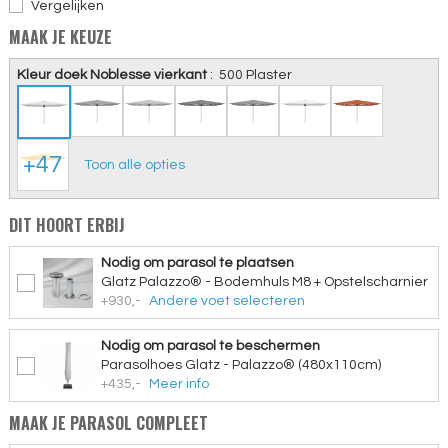
Vergelijken
MAAK JE KEUZE
Kleur doek Noblesse vierkant
:
500 Plaster
+47
Toon alle opties
DIT HOORT ERBIJ
Nodig om parasol te plaatsen
Glatz Palazzo® - Bodemhuls M8 + Opstelscharnier
+930,-
Andere voet selecteren
Nodig om parasol te beschermen
Parasolhoes Glatz - Palazzo® (480x110cm)
+435,-
Meer info
MAAK JE PARASOL COMPLEET