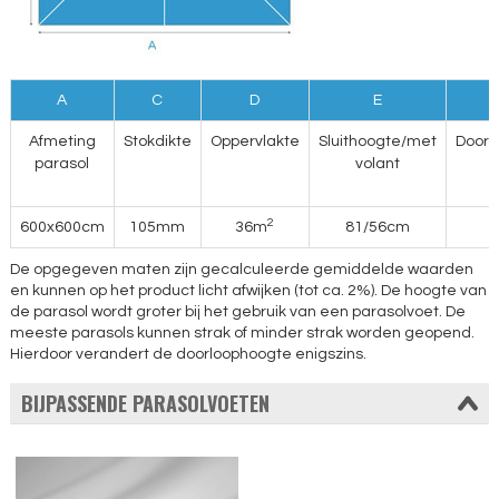
A
C
D
E
Afmeting
Stokdikte
Oppervlakte
Sluithoogte/met
Doorl
parasol
volant
2
600x600cm
105mm
36m
81/56cm
De opgegeven maten zijn gecalculeerde gemiddelde waarden
en kunnen op het product licht afwijken (tot ca. 2%). De hoogte van
de parasol wordt groter bij het gebruik van een parasolvoet. De
meeste parasols kunnen strak of minder strak worden geopend.
Hierdoor verandert de doorloophoogte enigszins.
BIJPASSENDE PARASOLVOETEN