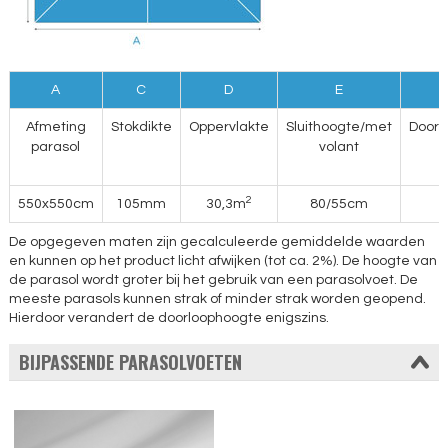
A
C
D
E
Afmeting
Stokdikte
Oppervlakte
Sluithoogte/met
Doorl
parasol
volant
2
550x550cm
105mm
30,3m
80/55cm
De opgegeven maten zijn gecalculeerde gemiddelde waarden
en kunnen op het product licht afwijken (tot ca. 2%). De hoogte van
de parasol wordt groter bij het gebruik van een parasolvoet. De
meeste parasols kunnen strak of minder strak worden geopend.
Hierdoor verandert de doorloophoogte enigszins.
BIJPASSENDE PARASOLVOETEN