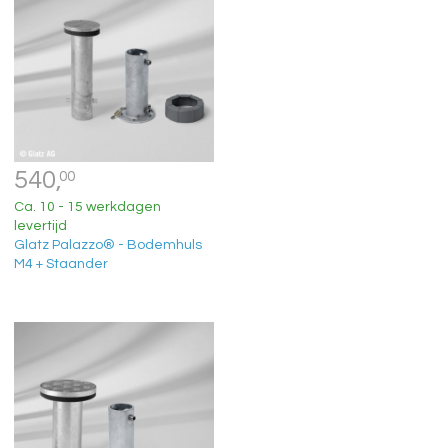
540,
00
Ca. 10 - 15 werkdagen
levertijd
Glatz Palazzo® - Bodemhuls
M4 + Staander