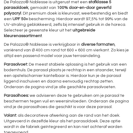
De Palazzo® Noblesse is uitgerust met een
stofklasse 5
parasoldoek
, gemaakt van
100% door-en-door geverfd
polyacryl
. Dit premium doek is kleurvast, weerbestendig en biedt
een
UPF 50+
bescherming. Hierdoor wordt 97,5% tot 99% van de
UV-straling geblokkeerd, zelfs bij intensief gebruik in de horeca.
Selecteer je gewenste kleur uit het
uitgebreide
kleurenassortiment
.
De Palazzo® Noblesse is verkrijgbaar in
diverse formaten
,
variërend van Ø 400 cm rond tot 600 × 600 cm vierkant. Zo kies je
altijd een passend model voor jouw terrasindeling.
Parasolvoet:
De meest stabiele oplossing is het gebruik van een
bodemhuls. De parasol plaats je rechtop in een staander, terwijl
een opstelscharnier kantelbaar is. Hierdoor kun je de parasol
liggend inschuiven en daarna eenvoudig rechtop zetten.
Onderaan de pagina vind je alle geschikte parasolvoeten.
Parasolhoes:
we adviseren deze te gebruiken om je parasol te
beschermen tegen vuil en weersinvloeden. Onderaan de pagina
vind je de parasolhoes die geschikt is voor deze parasol.
Volant:
als decoratieve afwerking aan de rand van het doek.
Uitgevoerd in dezelfde kleur als het parasoldoek. Deze optie
wordt in de fabriek geïntegreerd en kan niet achteraf worden
toegevoegd.