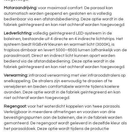
Motoraandrijving:
voor maximaal comfort. De parasol kan
automatisch worden geopend en gesloten en is volledig
bedienbaar via een afstandsbediening. Deze optie wordt in de
fabriek geïntegreerd en kan niet achteraf worden toegevoegd.
Ledverlichting:
volledig geïntegreerd LED-systeem in de
baleinen, bestaande uit 4 directe en 4 indirecte lichtstrips. Het
systeem biedt RGB+W kleuren én warmwit licht (3000K), is
traploos dimbaar en levert 5000–6500 lumen (afhankelijk van de
parasolmaat). Direct en indirect licht kunnen apart worden
bediend via de afstandsbediening. Deze optie wordt in de
fabriek geïntegreerd en kan niet achteraf worden toegevoegd.
Verwarming:
infrarood verwarming met vier infraroodstralers op
snelkoppeling. De stralers zijn eenvoudig te draaien of te
verwijderen en bieden comfortabele warmte tijdens koelere
avonden. Deze optie wordt in de fabriek geïntegreerd en kan
niet achteraf worden toegevoegd.
Regengoot:
voor het waterdicht koppelen van twee parasols.
Verkrijgbaar in meerdere afmetingen en voorzien van drie
bevestigingspunten aan de baleinen, die in de fabriek worden
gemonteerd. De regengoot wordt geleverd in dezelfde kleur als
het parasoldoek. Deze optie wordt tijdens de productie