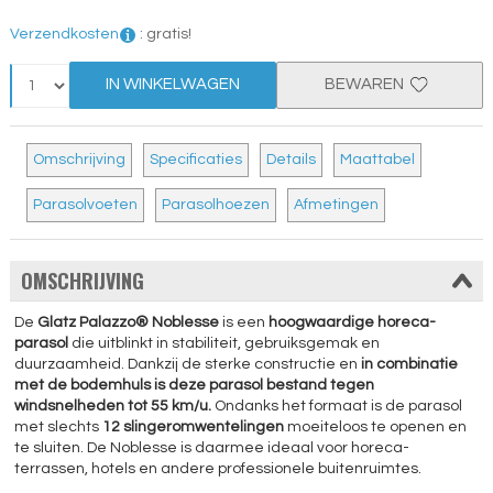
Verzendkosten
:
gratis!
IN WINKELWAGEN
BEWAREN
Omschrijving
Specificaties
Details
Maattabel
Parasolvoeten
Parasolhoezen
Afmetingen
OMSCHRIJVING
De
Glatz Palazzo® Noblesse
is een
hoogwaardige horeca-
parasol
die uitblinkt in stabiliteit, gebruiksgemak en
duurzaamheid. Dankzij de sterke constructie en
in combinatie
met de bodemhuls is deze parasol bestand tegen
windsnelheden tot 55 km/u.
Ondanks het formaat is de parasol
met slechts
12 slingeromwentelingen
moeiteloos te openen en
te sluiten. De Noblesse is daarmee ideaal voor horeca-
terrassen, hotels en andere professionele buitenruimtes.