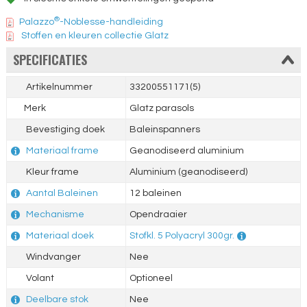
®
Palazzo
-Noblesse-handleiding
Stoffen en kleuren collectie Glatz
SPECIFICATIES
Artikelnummer
33200551171(5)
Merk
Glatz parasols
Bevestiging doek
Baleinspanners
Materiaal frame
Geanodiseerd aluminium
Kleur frame
Aluminium (geanodiseerd)
Aantal Baleinen
12 baleinen
Mechanisme
Opendraaier
Materiaal doek
Stofkl. 5 Polyacryl 300gr.
Windvanger
Nee
Volant
Optioneel
Deelbare stok
Nee